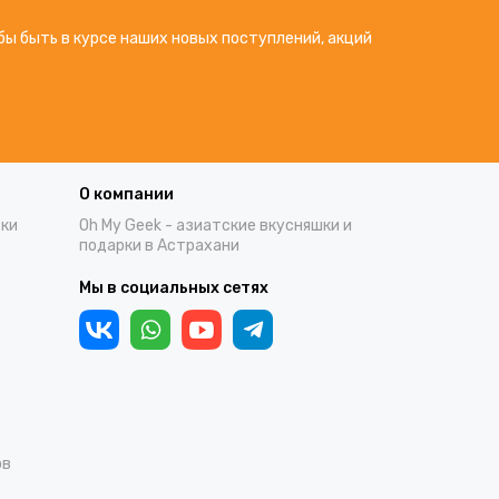
бы быть в курсе наших новых поступлений, акций
О компании
тки
Oh My Geek - азиатские вкусняшки и
подарки в Астрахани
Мы в социальных сетях
ов