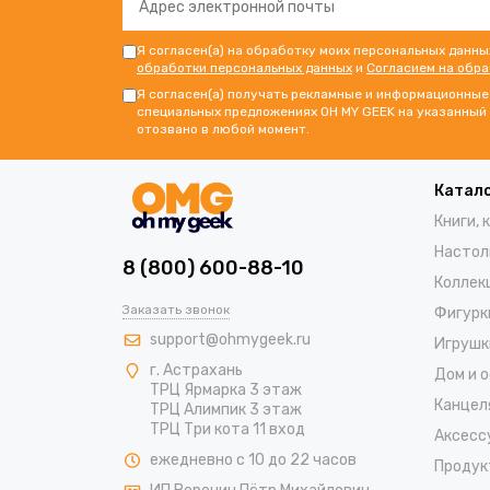
Я согласен(а) на обработку моих персональных данны
обработки персональных данных
и
Согласием на обр
Я согласен(а) получать рекламные и информационные 
специальных предложениях OH MY GEEK на указанный 
отозвано в любой момент.
Катал
Книги, 
Настол
8 (800) 600-88-10
Коллек
Заказать звонок
Фигурк
support@ohmygeek.ru
Игрушк
г. Астрахань
Дом и 
ТРЦ Ярмарка 3 этаж
Канцел
ТРЦ Алимпик 3 этаж
ТРЦ Три кота 11 вход
Аксесс
ежедневно с 10 до 22 часов
Продук