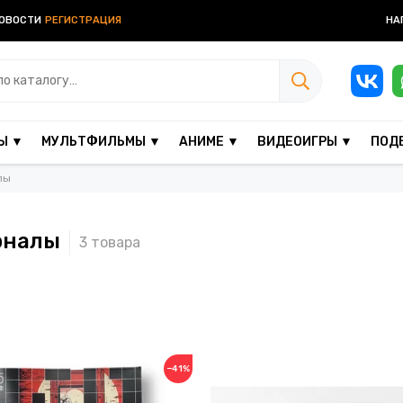
ОВОСТИ
РЕГИСТРАЦИЯ
НА
Ы ▼
МУЛЬТФИЛЬМЫ ▼
АНИМЕ ▼
ВИДЕОИГРЫ ▼
ПОД
лы
налы
−41%