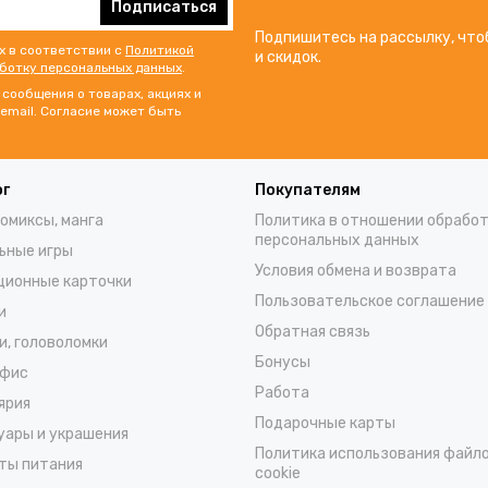
Подписаться
Подпишитесь на рассылку, что
х в соответствии с
Политикой
и скидок.
аботку персональных данных
.
сообщения о товарах, акциях и
email. Согласие может быть
ог
Покупателям
комиксы, манга
Политика в отношении обрабо
персональных данных
ьные игры
Условия обмена и возврата
ционные карточки
Пользовательское соглашение
и
Обратная связь
и, головоломки
Бонусы
офис
Работа
ярия
Подарочные карты
уары и украшения
Политика использования файл
ты питания
cookie