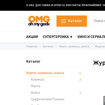
О НАС
ДОСТАВКА И ОПЛАТА
КОНТАКТЫ
ФРАНЧАЙЗИНГ
Н
Каталог
АКЦИИ
СУПЕРГЕРОИКА ▼
КИНО И СЕРИАЛ
Главная
Каталог
Книги, комиксы, манга
Журна
Каталог
Жур
Книги, комиксы, манга
Комиксы
Манга
Книги
Графические Романы