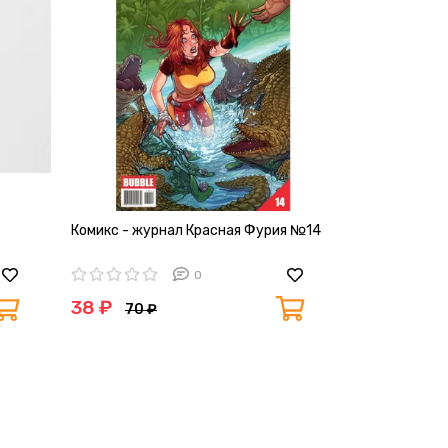
Комикс - журнал Красная Фурия №14
0
38 ₽
70 ₽