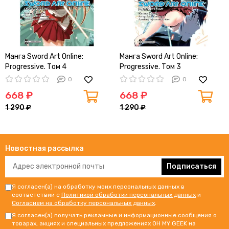
Манга Sword Art Online:
Манга Sword Art Online:
Progressive. Том 4
Progressive. Том 3
0
0
668 ₽
668 ₽
1 290 ₽
1 290 ₽
Новостная рассылка
Подписаться
Я согласен(а) на обработку моих персональных данных в
соответствии с
Политикой обработки персональных данных
и
Согласием на обработку персональных данных
.
Я согласен(а) получать рекламные и информационные сообщения о
товарах, акциях и специальных предложениях OH MY GEEK на