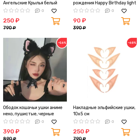
Ангельские Крылья белый
рождения Happy Birthday light
color, 6 шт
0
0
250 ₽
90 ₽
790 ₽
390 ₽
−56%
−68%
Ободок кошачьи ушки аниме
Накладные эльфийские ушки,
неко, пушистые, черные
10x5 см
0
0
390 ₽
250 ₽
890 ₽
790 ₽