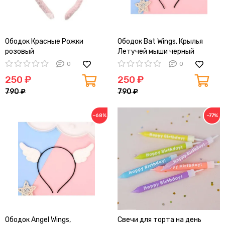
Ободок Красные Рожки
Ободок Bat Wings, Крылья
розовый
Летучей мыши черный
0
0
250 ₽
250 ₽
790 ₽
790 ₽
−68%
−77%
Ободок Angel Wings,
Свечи для торта на день