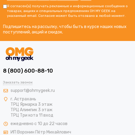
Я согласен(а) получать рекламные и информационные сообщения о
товарах, акциях и специальных предложениях OH MY GEEK на
указанный email. Согласие может быть отозвано в любой момент.
Подпишитесь на рассылку, чтобы быть в курсе наших новых
поступлений, акций и скидок.
8 (800) 600-88-10
Заказать звонок
support@ohmygeek.ru
г. Астрахань
ТРЦ Ярмарка 3 этаж
ТРЦ Алимпик 3 этаж
ТРЦ Три кота 11 вход
ежедневно с 10 до 22 часов
ИП Воронин Пётр Михайлович