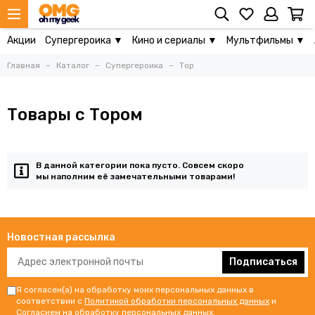
Акции
Супергероика ▼
Кино и сериалы ▼
Мультфильмы ▼
Главная
Каталог
Супергероика
Тор
Товары с Тором
В данной категории пока пусто. Совсем скоро
мы наполним её замечательными товарами!
Новостная рассылка
Подписаться
Я согласен(а) на обработку моих персональных данных в
соответствии с
Политикой обработки персональных данных
и
Согласием на обработку персональных данных
.