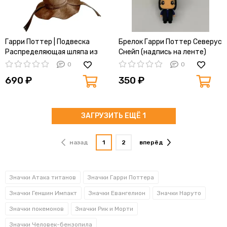
Гарри Поттер | Подвеска
Брелок Гарри Поттер Северус
Распределяющая шляпа из
Снейп (надпись на ленте)
серии фильмов о Гарри
0
0
Поттере, 10cm
690 ₽
350 ₽
ЗАГРУЗИТЬ ЕЩЁ 1
назад
1
2
вперёд
Значки Атака титанов
Значки Гарри Поттера
Значки Геншин Импакт
Значки Евангелион
Значки Наруто
Значки покемонов
Значки Рик и Морти
Значки Человек-бензопила