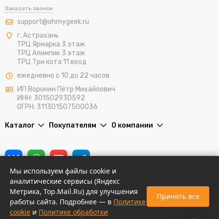
Заказать звонок
support@ohmygeek.ru
г. Астрахань
ТРЦ Ярмарка 3 этаж
ТРЦ Алимпик 3 этаж
ТРЦ Три кота 11 вход
ежедневно с 10 до 22 часов
ИП Воронин Пётр Михайлович
ИНН: 301502930592
ОГРН: 311301507500036
Каталог
Покупателям
О компании
Мы используем файлы cookie и
аналитические сервисы (Яндекс
Метрика, Top.Mail.Ru) для улучшения
Принять все
работы сайта. Подробнее — в
Политике
Новости
2026 © Oh My Geek | Азиатские вкусняшки и подарки в Астрахани.
cookie
и
Политике обработки
Карта сайта