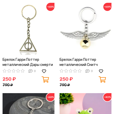
−68%
−68%
Брелок Гарри Поттер
Брелок Гарри Поттер
металлический Дары смерти
металлический Снитч
(винтажное золото)
(винтажное золото)
0
0
250 ₽
250 ₽
790 ₽
790 ₽
−68%
−40%