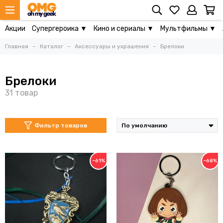
Акции
Супергероика ▼
Кино и сериалы ▼
Мультфильмы ▼
Главная
Каталог
Аксессуары и украшения
Брелоки
Брелоки
Фильтр товаров
−61%
−68%