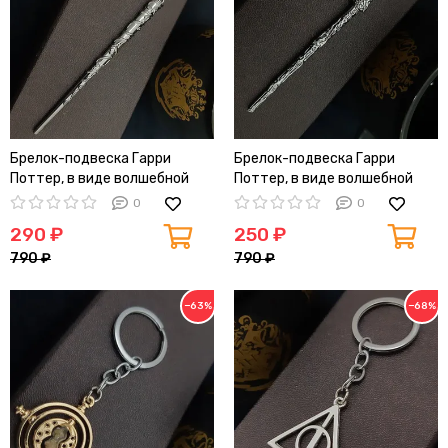
Брелок-подвеска Гарри
Брелок-подвеска Гарри
Поттер, в виде волшебной
Поттер, в виде волшебной
палочки Гермионы Грейнджер,
палочки Гарри Поттера, 12см
0
0
12см
290 ₽
250 ₽
790 ₽
790 ₽
−63%
−68%