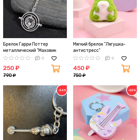
Брелок Гарри Поттер
Мягкий брелок "Лягушка-
металлический "Маховик
антистресс"
Времени", 8см (античное
0
0
серебро)
250 ₽
450 ₽
790 ₽
750 ₽
−56%
−55%