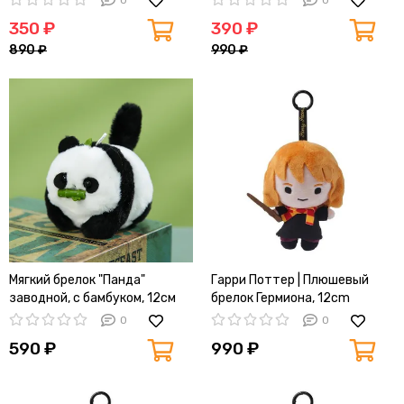
0
0
350 ₽
390 ₽
890 ₽
990 ₽
Мягкий брелок "Панда"
Гарри Поттер | Плюшевый
заводной, с бамбуком, 12см
брелок Гермиона, 12cm
0
0
590 ₽
990 ₽