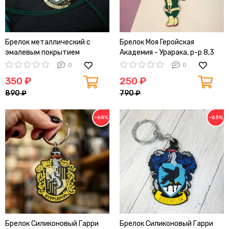
Брелок металлический с
Брелок Моя Геройская
эмалевым покрытием
Академия - Урарака, р-р 8,3
факультета Когтевран,
см
0
0
3,8см*5,6см
350 ₽
250 ₽
890 ₽
790 ₽
−68%
−63%
Брелок Силиконовый Гарри
Брелок Силиконовый Гарри