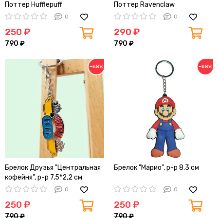
Поттер Hufflepuff
Поттер Ravenclaw
0
0
250 ₽
290 ₽
790 ₽
790 ₽
−68%
−68%
Брелок Друзья "Центральная
Брелок "Марио", р-р 8,3 см
кофейня", р-р 7,5*2,2 см
0
0
250 ₽
250 ₽
790 ₽
790 ₽