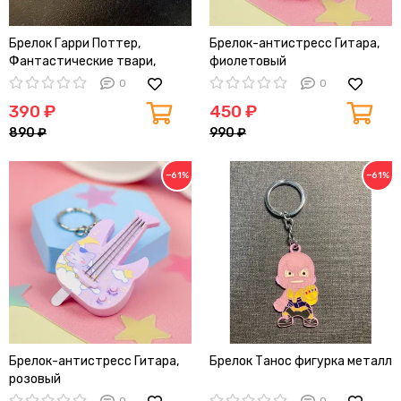
Брелок Гарри Поттер,
Брелок-антистресс Гитара,
Фантастические твари,
фиолетовый
палочка, металл
0
0
390 ₽
450 ₽
890 ₽
990 ₽
−61%
−61%
Брелок-антистресс Гитара,
Брелок Танос фигурка металл
розовый