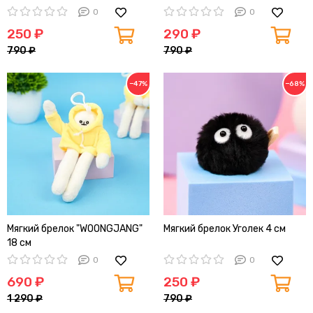
(розовые ушки)
0
0
250 ₽
290 ₽
790 ₽
790 ₽
−47%
−68%
Мягкий брелок "WOONGJANG"
Мягкий брелок Уголек 4 см
18 см
0
0
690 ₽
250 ₽
1 290 ₽
790 ₽