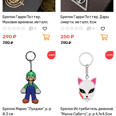
Брелок Гарри Поттер,
Брелок Гарри Поттер, Дары
Маховик времени, металл,
смерти, металл, 6см
6см
0
0
290 ₽
250 ₽
790 ₽
790 ₽
−68%
−63%
Брелок Марио "Луиджи", р-р
Брелок Истребитель демонов
8,3 см
"Маска Сабито", р-р 6,1х4,5см