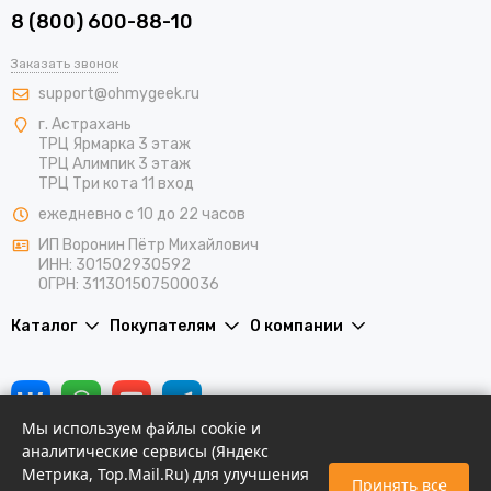
8 (800) 600-88-10
Заказать звонок
support@ohmygeek.ru
г. Астрахань
ТРЦ Ярмарка 3 этаж
ТРЦ Алимпик 3 этаж
ТРЦ Три кота 11 вход
ежедневно с 10 до 22 часов
ИП Воронин Пётр Михайлович
ИНН: 301502930592
ОГРН: 311301507500036
Каталог
Покупателям
О компании
Мы используем файлы cookie и
аналитические сервисы (Яндекс
Метрика, Top.Mail.Ru) для улучшения
Принять все