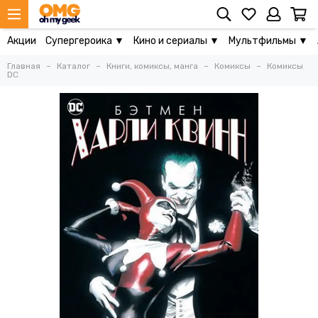
Акции
Супергероика ▼
Кино и сериалы ▼
Мультфильмы ▼
Главная
Каталог
Книги, комиксы, манга
Комиксы
Комиксы
DC