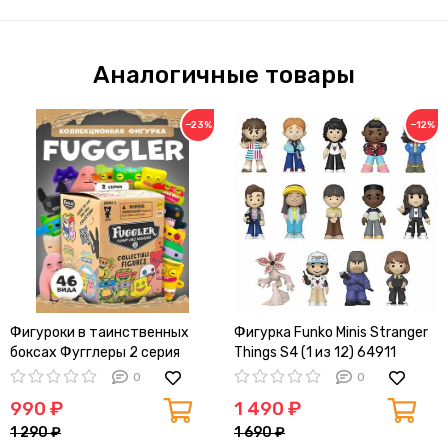
Аналогичные товары
−23%
−12%
Фигуроки в таинственных
Фигурка Funko Minis Stranger
боксах Фугглеры 2 серия
Things S4 (1 из 12) 64911
0
0
990 ₽
1 490 ₽
1 290 ₽
1 690 ₽