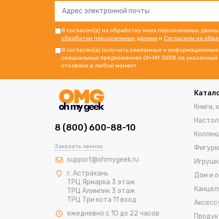
Я согласен(а) на обработку моих персональных данны
обработки персональных данных
и
Согласием на обр
Я согласен(а) получать рекламные и информационные 
специальных предложениях OH MY GEEK на указанный 
отозвано в любой момент.
Катал
Книги, 
Настол
8 (800) 600-88-10
Коллек
Заказать звонок
Фигурк
support@ohmygeek.ru
Игрушк
г. Астрахань
Дом и 
ТРЦ Ярмарка 3 этаж
Канцел
ТРЦ Алимпик 3 этаж
ТРЦ Три кота 11 вход
Аксесс
ежедневно с 10 до 22 часов
Продук