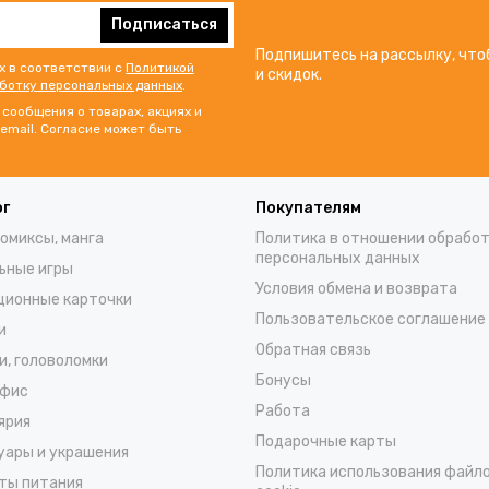
Подписаться
Подпишитесь на рассылку, что
х в соответствии с
Политикой
и скидок.
аботку персональных данных
.
сообщения о товарах, акциях и
email. Согласие может быть
ог
Покупателям
комиксы, манга
Политика в отношении обрабо
персональных данных
ьные игры
Условия обмена и возврата
ционные карточки
Пользовательское соглашение
и
Обратная связь
и, головоломки
Бонусы
офис
Работа
ярия
Подарочные карты
уары и украшения
Политика использования файл
ты питания