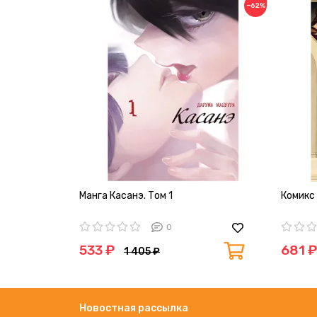
−62%
Манга Касанэ. Том 1
Комикс 
0
533 ₽
681 ₽
1 405 ₽
Новостная рассылка