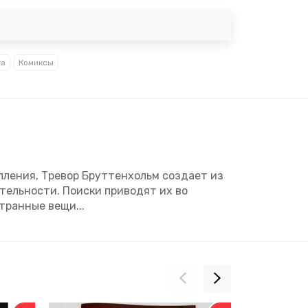
га
Комиксы
пления, Тревор Бруттенхольм создает из
ельности. Поиски приводят их во
транные вещи...