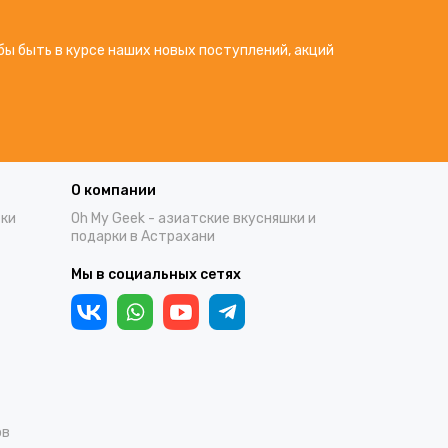
бы быть в курсе наших новых поступлений, акций
О компании
тки
Oh My Geek - азиатские вкусняшки и
подарки в Астрахани
Мы в социальных сетях
ов