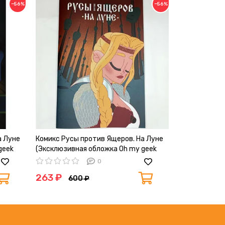
−56%
−56%
а Луне
Комикс Русы против Ящеров. На Луне
Комикс Я убь
geek
(Эксклюзивная обложка Oh my geek
издание
№2)
0
263 ₽
495 ₽
600 ₽
1 2