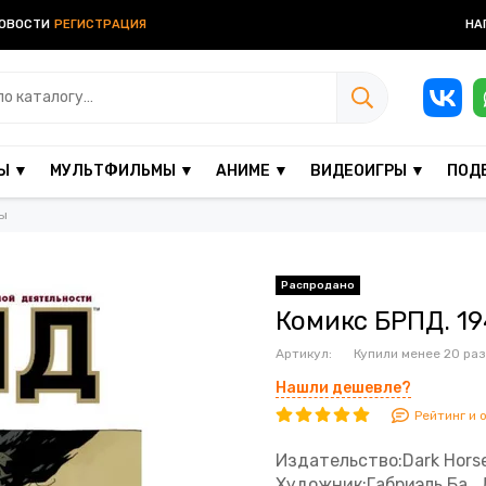
ОВОСТИ
РЕГИСТРАЦИЯ
НА
Ы ▼
МУЛЬТФИЛЬМЫ ▼
АНИМЕ ▼
ВИДЕОИГРЫ ▼
ПОД
ы
Комикс БРПД. 19
Артикул:
Купили менее 20 раз
Нашли дешевле?
Рейтинг и 
Издательство:Dark Horse
Художник:Габриэль Ба ,