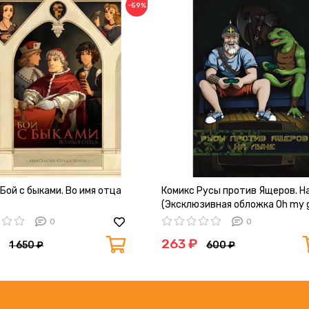
−59%
Бой с быками. Во имя отца
Комикс Русы против Ящеров. Н
(Эксклюзивная обложка Oh my 
№1)
0
0
263 ₽
1 650 ₽
600 ₽