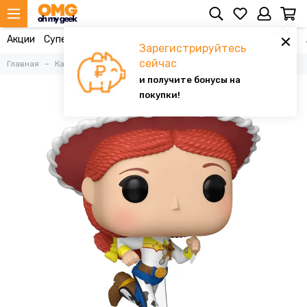
Акции
Супергероика ▼
Кино и сериалы ▼
Мультфильмы ▼
Зарегистрируйтесь
сейчас
Главная
Каталог
Фигурки
Фигурки Funko Pop
и получите бонусы на
покупки!