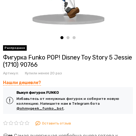
Фигурка Funko POP! Disney Toy Story 5 Jessie
(1710) 90766
Артикул:
Купили менее 20 раз
Нашли дешевле?
Выкуп фигурок FUNKO
Избавьтесь от ненужных фигурок и соберите новую
коллекцию. Напишите нам в Telegram бота
@ohmygeek_funko_bot
.
Оставить отзыв
🤠❤️ Самая энергичная ковбойша снова готова к