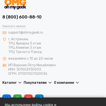
8 (800) 600-88-10
Заказать звонок
support@ohmygeek.ru
г. Астрахань
ТРЦ Ярмарка 3 этаж
ТРЦ Алимпик 3 этаж
ТРЦ Три кота 11 вход
ежедневно с 10 до 22 часов
ИП Воронин Пётр Михайлович
ИНН: 301502930592
ОГРН: 311301507500036
Каталог
Покупателям
О компании
Мы используем файлы cookie и