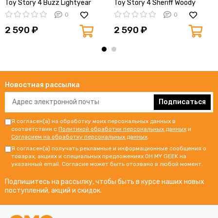
Toy Story 4 Buzz Lightyear
Toy Story 4 Sheriff Woody
(523) 37390
(522) 37383
0
0
2 590 ₽
2 590 ₽
Новостная рассылка
Подписаться
Я согласен(а) на обработку моих персональных данных в
соответствии с
Политикой обработки персональных данных
и
Согласием на обработку персональных данных
.
Я согласен(а) получать рекламные и информационные сообщения о
товарах, акциях и специальных предложениях OH MY GEEK на
указанный email. Согласие может быть отозвано в любой момент.
Подпишитесь на рассылку, чтобы быть в курсе наших новых
поступлений, акций и скидок.