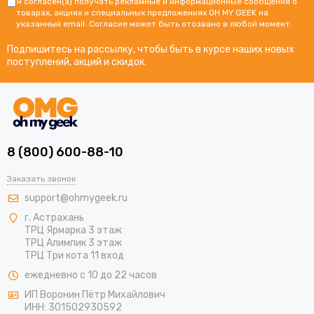
Я согласен(а) получать рекламные и информационные сообщения о
товарах, акциях и специальных предложениях OH MY GEEK на
указанный email. Согласие может быть отозвано в любой момент.
Подпишитесь на рассылку, чтобы быть в курсе наших новых
поступлений, акций и скидок.
8 (800) 600-88-10
Заказать звонок
support@ohmygeek.ru
г. Астрахань
ТРЦ Ярмарка 3 этаж
ТРЦ Алимпик 3 этаж
ТРЦ Три кота 11 вход
ежедневно с 10 до 22 часов
ИП Воронин Пётр Михайлович
ИНН: 301502930592