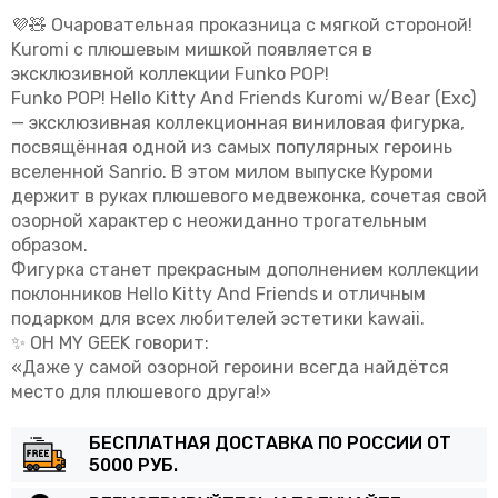
💜🧸 Очаровательная проказница с мягкой стороной!
Kuromi
с плюшевым мишкой появляется в
эксклюзивной коллекции Funko POP!
Funko POP! Hello Kitty And Friends Kuromi w/Bear (Exc)
— эксклюзивная коллекционная виниловая фигурка,
посвящённая одной из самых популярных героинь
вселенной
Sanrio
. В этом милом выпуске Куроми
держит в руках плюшевого медвежонка, сочетая свой
озорной характер с неожиданно трогательным
образом.
Фигурка станет прекрасным дополнением коллекции
поклонников Hello Kitty And Friends и отличным
подарком для всех любителей эстетики kawaii.
✨
OH MY GEEK говорит:
«Даже у самой озорной героини всегда найдётся
место для плюшевого друга!»
БЕСПЛАТНАЯ ДОСТАВКА ПО РОССИИ ОТ
5000 РУБ.