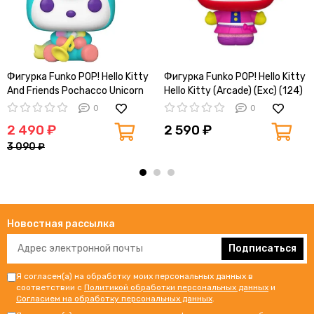
Фигурка Funko POP! Hello Kitty
Фигурка Funko POP! Hello Kitty
And Friends Pochacco Unicorn
Hello Kitty (Arcade) (Exc) (124)
Party (60) 65752
88567
0
0
2 490 ₽
2 590 ₽
3 090 ₽
Новостная рассылка
Подписаться
Я согласен(а) на обработку моих персональных данных в
соответствии с
Политикой обработки персональных данных
и
Согласием на обработку персональных данных
.