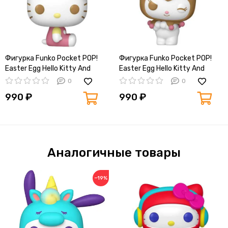
Фигурка Funko Pocket POP!
Фигурка Funko Pocket POP!
Easter Egg Hello Kitty And
Easter Egg Hello Kitty And
Friends Hello Kitty with Bunny
Friends Kuromi​ with Bunny Ears
0
0
Ears 89032
89033
990 ₽
990 ₽
Аналогичные товары
−19%