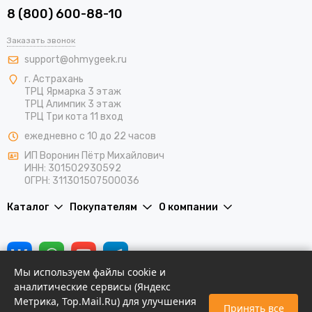
8 (800) 600-88-10
Заказать звонок
support@ohmygeek.ru
г. Астрахань
ТРЦ Ярмарка 3 этаж
ТРЦ Алимпик 3 этаж
ТРЦ Три кота 11 вход
ежедневно с 10 до 22 часов
ИП Воронин Пётр Михайлович
ИНН: 301502930592
ОГРН: 311301507500036
Каталог
Покупателям
О компании
Мы используем файлы cookie и
аналитические сервисы (Яндекс
Метрика, Top.Mail.Ru) для улучшения
Принять все