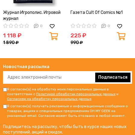
Журнал Игрополис. Игровой
Газета Cult Of Comics №1
журнал
0
0
1 118 ₽
225 ₽
1 890 ₽
990 ₽
Новостная рассылка
Подписаться
Я согласен(а) на обработку моих персональных данных в
соответствии с
Политикой обработки персональных данных
и
Согласием на обработку персональных данных
.
Я согласен(а) получать рекламные и информационные сообщения о
товарах, акциях и специальных предложениях OH MY GEEK на
указанный email. Согласие может быть отозвано в любой момент.
Подпишитесь на рассылку, чтобы быть в курсе наших новых
поступлений, акций и скидок.