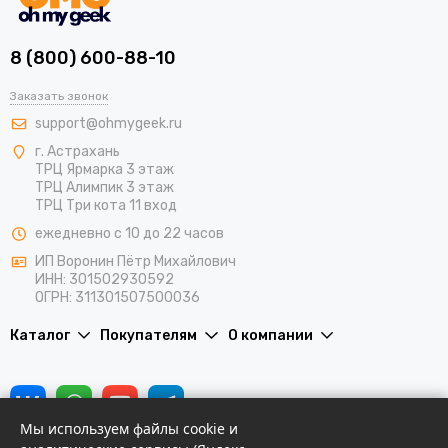
8 (800) 600-88-10
Заказать звонок
support@ohmygeek.ru
г. Астрахань
ТРЦ Ярмарка 3 этаж
ТРЦ Алимпик 3 этаж
ТРЦ Три кота 11 вход
ежедневно с 10 до 22 часов
ИП Воронин Пётр Михайлович
ИНН: 301502930592
ОГРН: 311301507500036
Каталог
Покупателям
О компании
Мы используем файлы cookie и