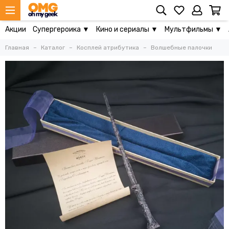
Акции
Супергероика ▼
Кино и сериалы ▼
Мультфильмы ▼
Главная
Каталог
Косплей атрибутика
Волшебные палочки