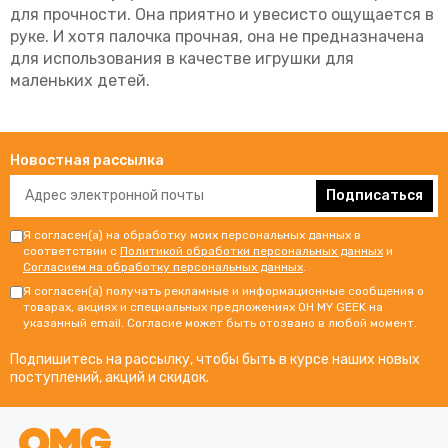
для прочности. Она приятно и увесисто ощущается в
руке. И хотя палочка прочная, она не предназначена
для использования в качестве игрушки для
маленьких детей.
Новостная рассылка
Подписаться
Я согласен(а) на обработку моих персональных данных в
соответствии с
Политикой обработки персональных данных
и
Согласием на обработку персональных данных
.
Я согласен(а) получать рекламные и информационные сообщения о
товарах, акциях и специальных предложениях OH MY GEEK на
указанный email. Согласие может быть отозвано в любой момент.
Подпишитесь на рассылку, чтобы быть в курсе наших новых
поступлений, акций и скидок.