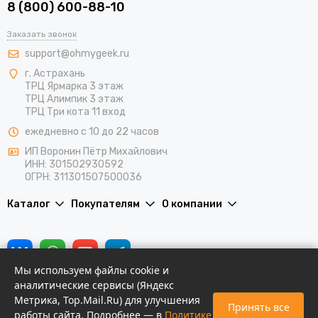
8 (800) 600-88-10
Заказать звонок
support@ohmygeek.ru
г. Астрахань
ТРЦ Ярмарка 3 этаж
ТРЦ Алимпик 3 этаж
ТРЦ Три кота 11 вход
ежедневно с 10 до 22 часов
ИП Воронин Пётр Михайлович
ИНН: 301502930592
ОГРН: 311301507500036
Каталог
Покупателям
О компании
Мы используем файлы cookie и
аналитические сервисы (Яндекс
Метрика, Top.Mail.Ru) для улучшения
Принять все
работы сайта. Подробнее — в
Политике
Новости