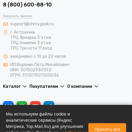
8 (800) 600-88-10
Заказать звонок
support@ohmygeek.ru
г. Астрахань
ТРЦ Ярмарка 3 этаж
ТРЦ Алимпик 3 этаж
ТРЦ Три кота 11 вход
ежедневно с 10 до 22 часов
ИП Воронин Пётр Михайлович
ИНН: 301502930592
ОГРН: 311301507500036
Каталог
Покупателям
О компании
Мы используем файлы cookie и
аналитические сервисы (Яндекс
Метрика, Top.Mail.Ru) для улучшения
Принять все