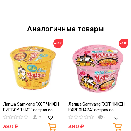
Аналогичные товары
−41%
−41%
Лапша Samyang "ХОТ ЧИКЕН
Лапша Samyang "ХОТ ЧИКЕН
БИГ БОУЛ ЧИЗ" острая со
КАРБОНАРА" острая со
вкусом курицы и сыра 105 гр
вкусом курицы в соусе
0
0
карбонара 105 гр
380 ₽
380 ₽