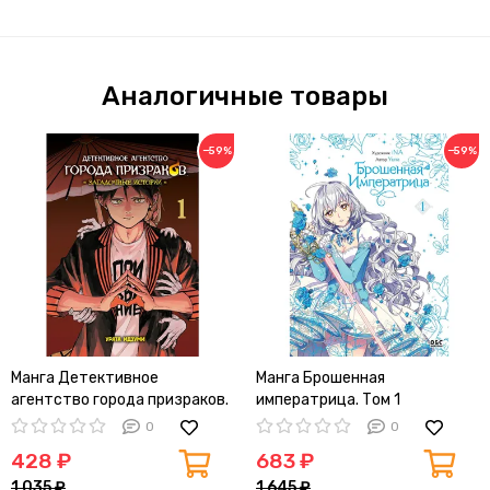
Аналогичные товары
−59%
−59%
Манга Детективное
Манга Брошенная
агентство города призраков.
императрица. Том 1
Загадочные истории. Том 1
0
0
428 ₽
683 ₽
1 035 ₽
1 645 ₽