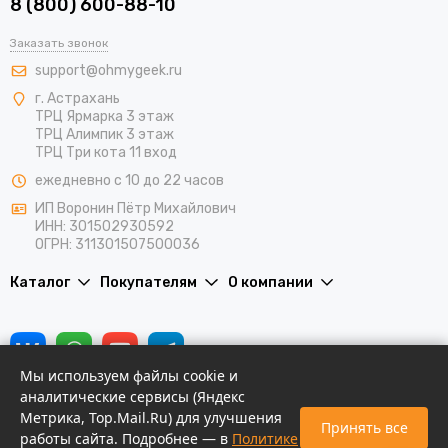
8 (800) 600-88-10
Заказать звонок
support@ohmygeek.ru
г. Астрахань
ТРЦ Ярмарка 3 этаж
ТРЦ Алимпик 3 этаж
ТРЦ Три кота 11 вход
ежедневно с 10 до 22 часов
ИП Воронин Пётр Михайлович
ИНН: 301502930592
ОГРН: 311301507500036
Каталог
Покупателям
О компании
Мы используем файлы cookie и
аналитические сервисы (Яндекс
Метрика, Top.Mail.Ru) для улучшения
Принять все
работы сайта. Подробнее — в
Политике
Новости