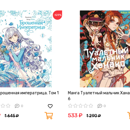
−59%
Брошенная императрица. Том 1
Манга Туалетный мальчик Хана
6
0
0
₽
533 ₽
1 645 ₽
1 290 ₽