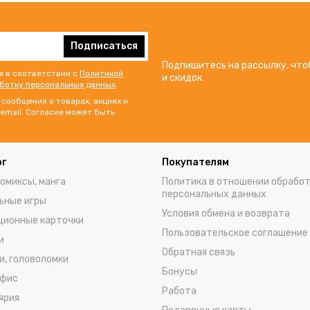
Подписаться
Подпишитесь на рассылку, что
х в соответствии с
Политикой
и скидок.
аботку персональных данных
.
сообщения о товарах, акциях и
email. Согласие может быть
ог
Покупателям
комиксы, манга
Политика в отношении обрабо
персональных данных
ьные игры
Условия обмена и возврата
ционные карточки
Пользовательское соглашение
и
Обратная связь
и, головоломки
Бонусы
офис
Работа
ярия