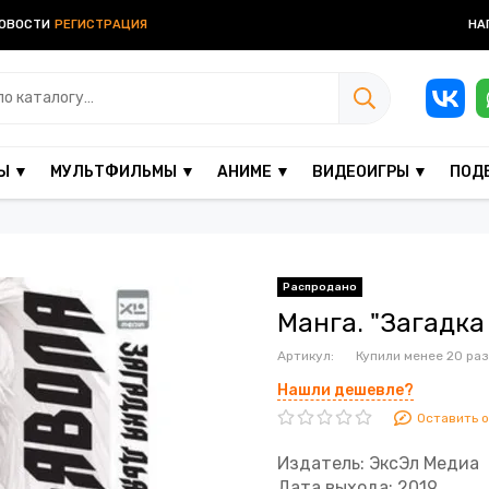
ОВОСТИ
РЕГИСТРАЦИЯ
НА
Ы ▼
МУЛЬТФИЛЬМЫ ▼
АНИМЕ ▼
ВИДЕОИГРЫ ▼
ПОД
Манга. "Загадка
Артикул:
Купили менее 20 раз
Нашли дешевле?
Оставить 
Издатель: ЭксЭл Медиа
Дата выхода: 2019