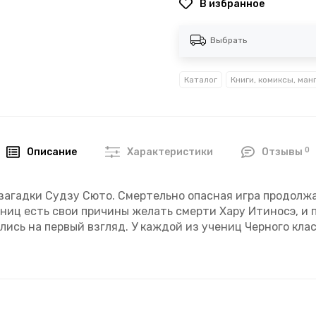
В избранное
Выбрать
Каталог
Книги, комиксы, ман
0
Описание
Характеристики
Отзывы
загадки Судзу Сюто. Смертельно опасная игра продолжае
вниц есть свои причины желать смерти Хару Итиносэ, и
ись на первый взгляд. У каждой из учениц Черного клас