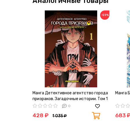
Аналогичные товары
−59%
Манга Детективное агентство города
Манга 
призраков. Загадочные истории. Том 1
0
428 ₽
683 
1 035 ₽