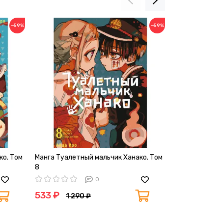
−59%
−59%
ко. Том
Манга Туалетный мальчик Ханако. Том
Манга Туалет
8
10
0
533 ₽
533 ₽
1 290 ₽
1 2