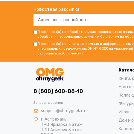
Новостная рассылка
Я согласен(а) на обработку моих персональных данны
обработки персональных данных
и
Согласием на обр
Я согласен(а) получать рекламные и информационные 
специальных предложениях OH MY GEEK на указанный 
отозвано в любой момент.
Катал
Книги, 
Настол
8 (800) 600-88-10
Коллек
Заказать звонок
Фигурк
support@ohmygeek.ru
Игрушк
г. Астрахань
Дом и 
ТРЦ Ярмарка 3 этаж
Канцел
ТРЦ Алимпик 3 этаж