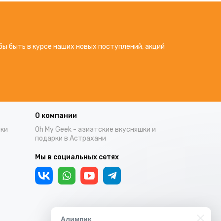
бы быть в курсе наших новых поступлений, акций
О компании
тки
Oh My Geek - азиатские вкусняшки и
подарки в Астрахани
Мы в социальных сетях
Алимпик