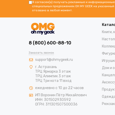
Я согласен(а) получать рекламные и информационные 
специальных предложениях OH MY GEEK на указанный 
отозвано в любой момент.
Катал
Книги, 
Настол
8 (800) 600-88-10
Коллек
Заказать звонок
Фигурк
support@ohmygeek.ru
Игрушк
г. Астрахань
Дом и 
ТРЦ Ярмарка 3 этаж
Канцел
ТРЦ Алимпик 3 этаж
ТРЦ Три кота 11 вход
Аксесс
ежедневно с 10 до 22 часов
Продук
ИП Воронин Пётр Михайлович
Одежд
ИНН: 301502930592
Рюкзак
ОГРН: 311301507500036