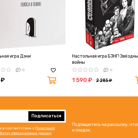
ьная игра Дэни
Настольная игра БЭНГ! Звёздн
войны
0
0
 ₽
1 590 ₽
2 285 ₽
Подписаться
Подпишитесь на рассылку, что
х в соответствии с
Политикой
и скидок.
аботку персональных данных
.