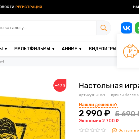
ОВОСТИ
РЕГИСТРАЦИЯ
НА
Ы ▼
МУЛЬТФИЛЬМЫ ▼
АНИМЕ ▼
ВИДЕОИГРЫ ▼
ПОД
ку!
Настольная игр
−47%
Артикул:
Э051
Купили более
5
Нашли дешевле?
2 990 ₽
5 690 
Экономия 2 700 ₽
Оставить 