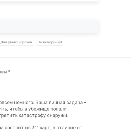
Для двоих игроков
На вечеринку!
0
ывы
овсем немного. Ваша личная задача –
дить, чтобы в убежище попали
третить катастрофу снаружи.
 состоит из 311 карт, в отличие от