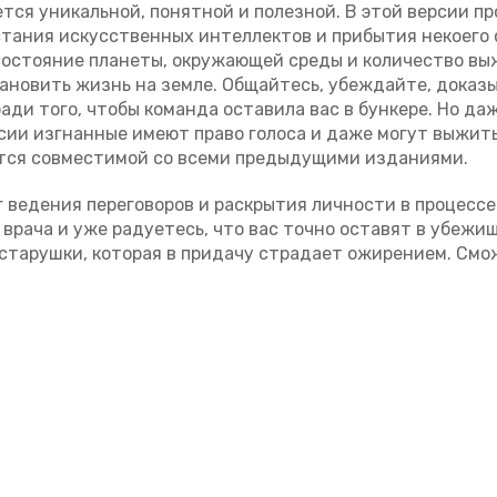
ся уникальной, понятной и полезной. В этой версии пр
стания искусственных интеллектов и прибытия некоего
состояние планеты, окружающей среды и количество в
тановить жизнь на земле. Общайтесь, убеждайте, доказ
ади того, чтобы команда оставила вас в бункере. Но да
ерсии изгнанные имеют право голоса и даже могут выжит
ется совместимой со всеми предыдущими изданиями.
г ведения переговоров и раскрытия личности в процессе
 врача и уже радуетесь, что вас точно оставят в убежищ
й старушки, которая в придачу страдает ожирением. См