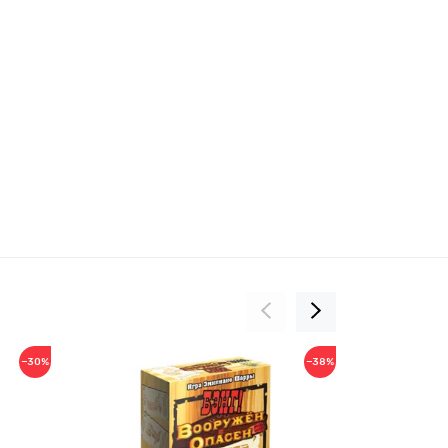
−30%
−38%