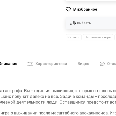
В избранное
Выбрать
Каталог
Настольные игры
Видео
Описание
Характеристики
Отз
атастрофа. Вы – один из выживших, которых осталось с
й шанс получат далеко не все. Задача команды – просле
полезной деятельности люди. Оставшимся предстоит вс
игра о выживании после масштабного апокалипсиса. Игра