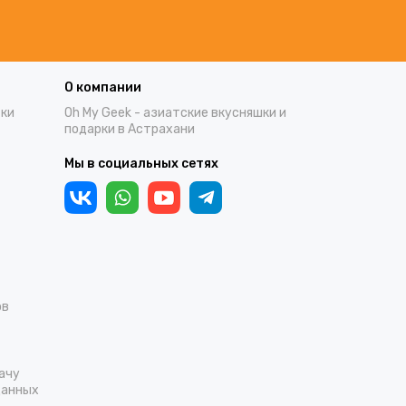
О компании
тки
Oh My Geek - азиатские вкусняшки и
подарки в Астрахани
Мы в социальных сетях
ов
ачу
данных