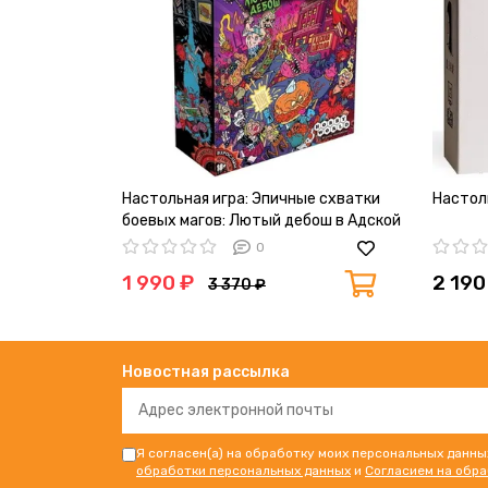
Настольная игра: Эпичные схватки
Настол
боевых магов: Лютый дебош в Адской
школе
0
1 990 ₽
2 190
3 370 ₽
Новостная рассылка
Я согласен(а) на обработку моих персональных данны
обработки персональных данных
и
Согласием на обр