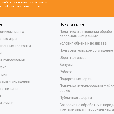
сообщения о товарах, акциях и
email. Согласие может быть
ог
Покупателям
комиксы, манга
Политика в отношении обрабо
персональных данных
ьные игры
Условия обмена и возврата
ционные карточки
Пользовательское соглашение
и
Обратная связь
и, головоломки
Бонусы
офис
Работа
ярия
Подарочные карты
уары и украшения
Политика использования файл
ты питания
cookie
а
Публичная оферта
и, сумки
Согласие на обработку и перед
третьим лицам персональных 