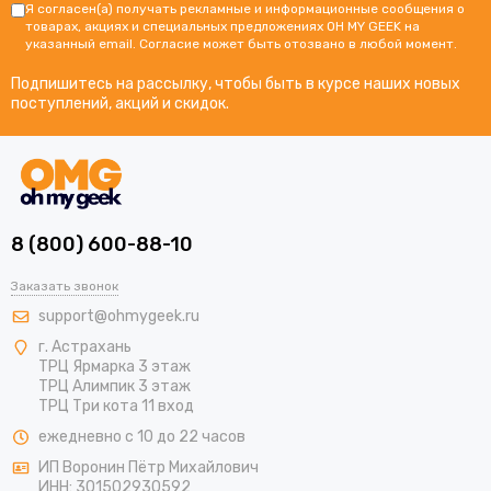
Я согласен(а) получать рекламные и информационные сообщения о
товарах, акциях и специальных предложениях OH MY GEEK на
указанный email. Согласие может быть отозвано в любой момент.
Подпишитесь на рассылку, чтобы быть в курсе наших новых
поступлений, акций и скидок.
8 (800) 600-88-10
Заказать звонок
support@ohmygeek.ru
г. Астрахань
ТРЦ Ярмарка 3 этаж
ТРЦ Алимпик 3 этаж
ТРЦ Три кота 11 вход
ежедневно с 10 до 22 часов
ИП Воронин Пётр Михайлович
ИНН: 301502930592