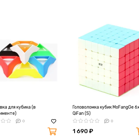
ка для кубика (в
Головоломка кубик MoFangGe 6
именте)
QiFan (S)
0
0
1 690 ₽