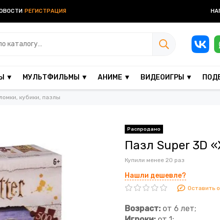
ОВОСТИ
РЕГИСТРАЦИЯ
НА
Ы ▼
МУЛЬТФИЛЬМЫ ▼
АНИМЕ ▼
ВИДЕОИГРЫ ▼
ПОД
ломки, кубики, пазлы
Пазл Super 3D «
Купили менее 20 раз
Нашли дешевле?
Оставить 
Возраст:
от 6 лет;
Игроки:
от 1;