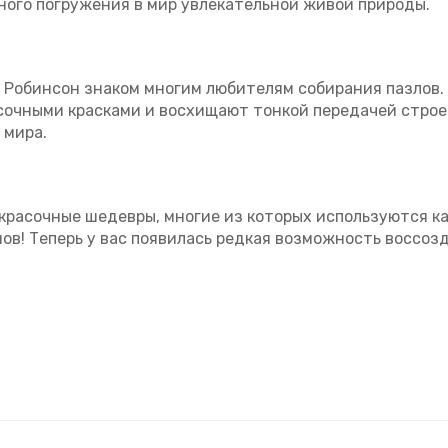
ого погружения в мир увлекательной живой природы.
Робинсон знаком многим любителям собирания пазлов. Е
сочными красками и восхищают тонкой передачей строени
 мира.
красочные шедевры, многие из которых используются к
в! Теперь у вас появилась редкая возможность воссозда