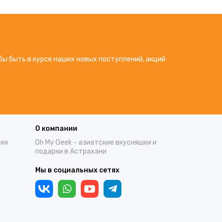
бы быть в курсе наших новых поступлений, акций
О компании
тки
Oh My Geek - азиатские вкусняшки и
подарки в Астрахани
Мы в социальных сетях