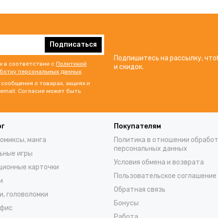
Подписаться
Подпишитесь на рассылку, что
х в соответствии с
Политикой
и скидок.
аботку персональных данных
.
сообщения о товарах, акциях и
email. Согласие может быть
ог
Покупателям
комиксы, манга
Политика в отношении обрабо
персональных данных
ьные игры
Условия обмена и возврата
ционные карточки
Пользовательское соглашение
и
Обратная связь
и, головоломки
Бонусы
офис
Работа