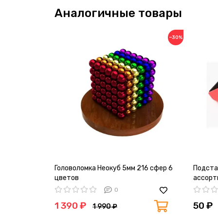
Аналогичные товары
−30%
Головоломка Неокуб 5мм 216 сфер 6
Подстав
цветов
ассорт
0
1 390 ₽
50 ₽
1 990 ₽