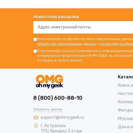
Новостная рассылка
Я согласен(а) на обработку моих персональных данны
обработки персональных данных
и
Согласием на обр
Я согласен(а) получать рекламные и информационные 
специальных предложениях OH MY GEEK на указанный 
отозвано в любой момент.
Катал
Книги, 
Настол
8 (800) 600-88-10
Коллек
Заказать звонок
Фигурк
support@ohmygeek.ru
Игрушк
г. Астрахань
Дом и 
ТРЦ Ярмарка 3 этаж