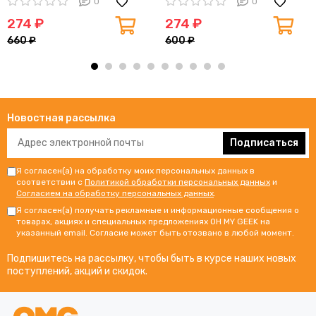
0
0
274 ₽
274 ₽
660 ₽
600 ₽
Новостная рассылка
Подписаться
Я согласен(а) на обработку моих персональных данных в
соответствии с
Политикой обработки персональных данных
и
Согласием на обработку персональных данных
.
Я согласен(а) получать рекламные и информационные сообщения о
товарах, акциях и специальных предложениях OH MY GEEK на
указанный email. Согласие может быть отозвано в любой момент.
Подпишитесь на рассылку, чтобы быть в курсе наших новых
поступлений, акций и скидок.