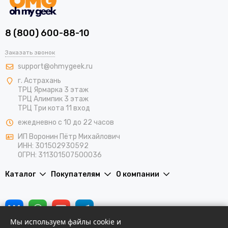
8 (800) 600-88-10
Заказать звонок
support@ohmygeek.ru
г. Астрахань
ТРЦ Ярмарка 3 этаж
ТРЦ Алимпик 3 этаж
ТРЦ Три кота 11 вход
ежедневно с 10 до 22 часов
ИП Воронин Пётр Михайлович
ИНН: 301502930592
ОГРН: 311301507500036
Каталог
Покупателям
О компании
Мы используем файлы cookie и