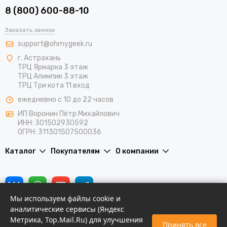
8 (800) 600-88-10
Заказать звонок
support@ohmygeek.ru
г. Астрахань
ТРЦ Ярмарка 3 этаж
ТРЦ Алимпик 3 этаж
ТРЦ Три кота 11 вход
ежедневно с 10 до 22 часов
ИП Воронин Пётр Михайлович
ИНН: 301502930592
ОГРН: 311301507500036
Каталог
Покупателям
О компании
Мы используем файлы cookie и
аналитические сервисы (Яндекс
Метрика, Top.Mail.Ru) для улучшения
Принять все