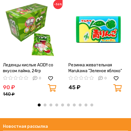
−36%
Леденцы кислые ACID!! со
Резинка жевательная
вкусом лайма, 24гр
Marukawa "Зеленое яблоко"
5,5 г
0
0
90 ₽
45 ₽
140 ₽
Новостная рассылка