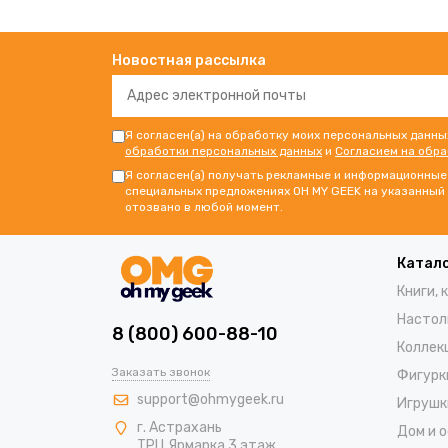
Новостная рассылка
Я согласен(а) на обработку моих персональных данны
обработки персональных данных
и
Согласием на обр
Я согласен(а) получать рекламные и информационные 
специальных предложениях OH MY GEEK на указанный 
отозвано в любой момент.
Катал
Книги, 
Настол
8 (800) 600-88-10
Коллек
Заказать звонок
Фигурк
support@ohmygeek.ru
Игрушк
г. Астрахань
Дом и 
ТРЦ Ярмарка 3 этаж