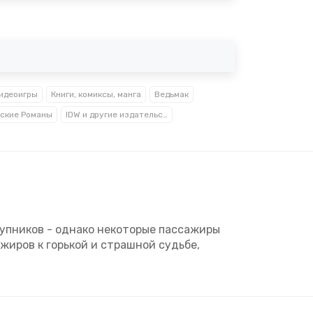
идеоигры
Книги, комиксы, манга
Ведьмак
ские Романы
IDW и другие издательства комиксов
ступников - однако некоторые пассажиры
жиров к горькой и страшной судьбе,