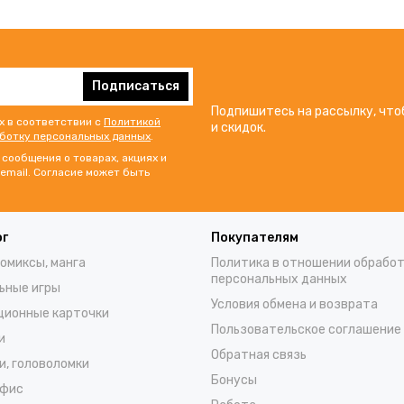
Подписаться
Подпишитесь на рассылку, что
х в соответствии с
Политикой
и скидок.
аботку персональных данных
.
сообщения о товарах, акциях и
email. Согласие может быть
ог
Покупателям
комиксы, манга
Политика в отношении обрабо
персональных данных
ьные игры
Условия обмена и возврата
ционные карточки
Пользовательское соглашение
и
Обратная связь
и, головоломки
Бонусы
офис