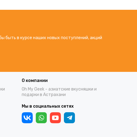
бы быть в курсе наших новых поступлений, акций
О компании
тки
Oh My Geek - азиатские вкусняшки и
подарки в Астрахани
Мы в социальных сетях