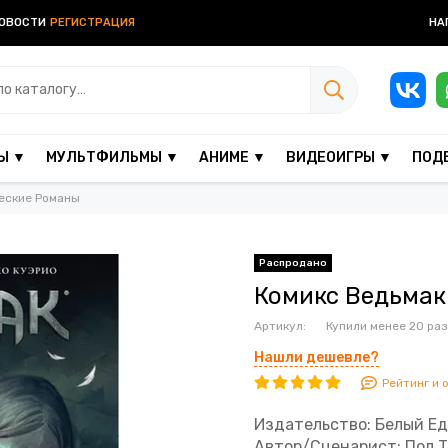
ОВОСТИ
РЕГИСТРАЦИЯ
НА
Ы ▼
МУЛЬТФИЛЬМЫ ▼
АНИМЕ ▼
ВИДЕОИГРЫ ▼
ПОД
еские Романы
Комикс Ведьмак
Артикул:
Купили менее 20 раз
Нашли дешевле?
Рейтинг и 
Издательство: Белый Е
Автор/Сценарист: Пол 