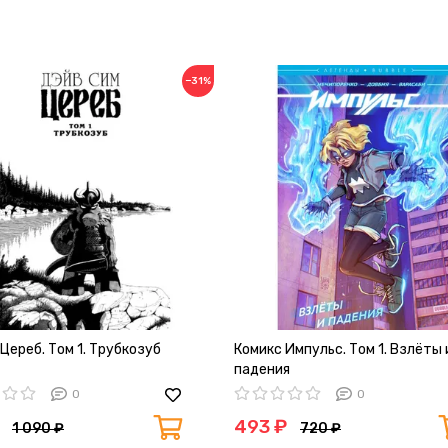
−31%
Цереб. Том 1. Трубкозуб
Комикс Импульс. Том 1. Взлёты 
падения
0
0
493 ₽
1 090 ₽
720 ₽