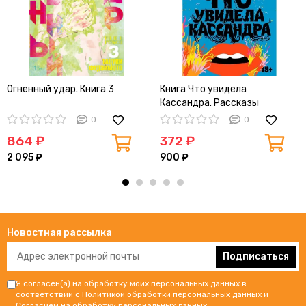
Огненный удар. Книга 3
Книга Что увидела
Кассандра. Рассказы
0
0
864 ₽
372 ₽
2 095 ₽
900 ₽
Новостная рассылка
Подписаться
Я согласен(а) на обработку моих персональных данных в
соответствии с
Политикой обработки персональных данных
и
Согласием на обработку персональных данных
.