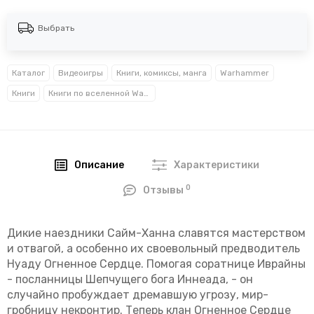
Выбрать
Каталог
Видеоигры
Книги, комиксы, манга
Warhammer
Книги
Книги по вселенной Warhammer
Описание
Характеристики
0
Отзывы
Дикие наездники Сайм-Ханна славятся мастерством
и отвагой, а особенно их своевольный предводитель
Нуаду Огненное Сердце. Помогая соратнице Иврайны
- посланницы Шепчущего бога Иннеада, - он
случайно пробуждает дремавшую угрозу, мир-
гробницу некронтир. Теперь клан Огненное Сердце