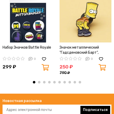
Набор Значков Battle Royale
Значок металлический
"Гадсденовский Барт",
3.0x3.4cm
0
0
299 ₽
250 ₽
790 ₽
Новостная рассылка
Подписаться