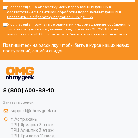
Я согласен(а) на обработку моих персональных данных в
соответствии с
Политикой обработки персональных данных
и
Согласием на обработку персональных данных
.
Я согласен(а) получать рекламные и информационные сообщения о
товарах, акциях и специальных предложениях OH MY GEEK на
указанный email. Согласие может быть отозвано в любой момент.
Подпишитесь на рассылку, чтобы быть в курсе наших новых
поступлений, акций и скидок.
8 (800) 600-88-10
Заказать звонок
support@ohmygeek.ru
г. Астрахань
ТРЦ Ярмарка 3 этаж
ТРЦ Алимпик 3 этаж
ТРЦ Три кота 11 вход