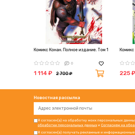
Комикс Конан. Полное издание. Том 1
Комикс 
0
1 114 ₽
225 
2 700 ₽
Новостная рассылка
Я согласен(а) на обработку моих персональных данны
обработки персональных данных
и
Согласием на обр
Я согласен(а) получать рекламные и информационные 