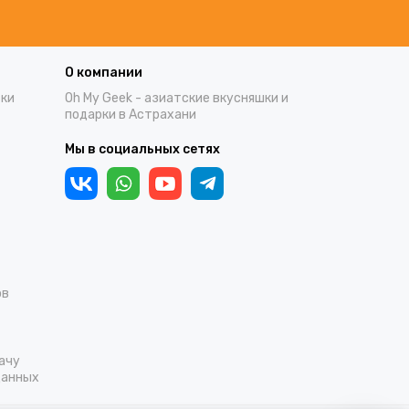
О компании
тки
Oh My Geek - азиатские вкусняшки и
подарки в Астрахани
Мы в социальных сетях
ов
ачу
данных