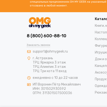
специальных предложениях OH MY GEEK на указанный 
отозвано в любой момент.
Катал
Книги, 
Настол
8 (800) 600-88-10
Коллек
Заказать звонок
Фигурк
support@ohmygeek.ru
Игрушк
г. Астрахань
Дом и 
ТРЦ Ярмарка 3 этаж
Канцел
ТРЦ Алимпик 3 этаж
ТРЦ Три кота 11 вход
Аксесс
ежедневно с 10 до 22 часов
Продук
ИП Воронин Пётр Михайлович
Одежд
ИНН: 301502930592
Рюкзак
ОГРН: 311301507500036