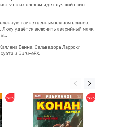
жизнь: по их следам идёт лучший воин
аселённую таинственным кланом воинов.
. Люку удаётся включить аварийный маяк,
...
Каллена Банна, Сальвадора Ларроки,
суэта и Guru-eFX.
−31%
−59%