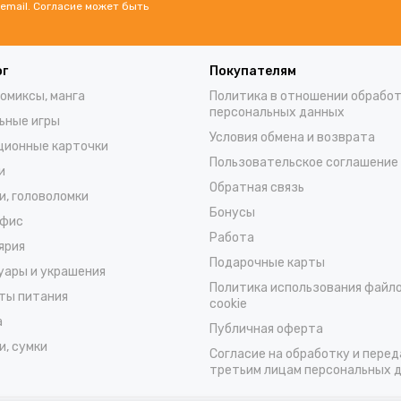
email. Согласие может быть
ог
Покупателям
комиксы, манга
Политика в отношении обрабо
персональных данных
ьные игры
Условия обмена и возврата
ционные карточки
Пользовательское соглашение
и
Обратная связь
и, головоломки
Бонусы
офис
Работа
ярия
Подарочные карты
уары и украшения
Политика использования файл
ты питания
cookie
а
Публичная оферта
и, сумки
Согласие на обработку и перед
третьим лицам персональных 