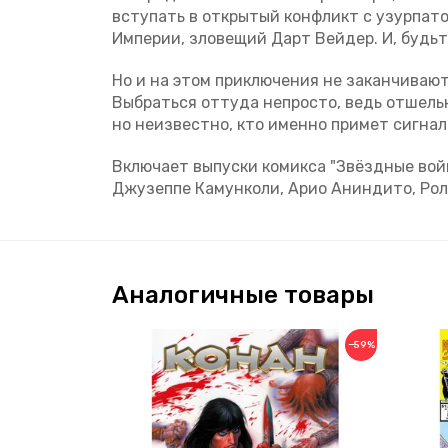
вступать в открытый конфликт с узурпатор
Империи, зловещий Дарт Вейдер. И, будьт
Но и на этом приключения не заканчиваю
Выбраться оттуда непросто, ведь отшель
но неизвестно, кто именно примет сигнал
Включает выпуски комикса "Звёздные войн
Джузеппе Камунколи, Арио Аниндито, Рола
Аналогичные товары
−59%