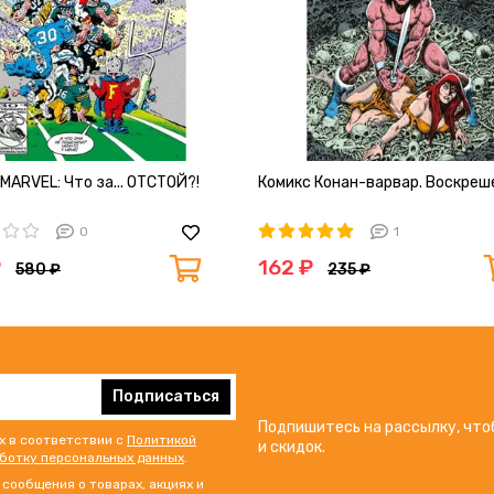
MARVEL: Что за... ОТСТОЙ?!
Комикс Конан-варвар. Воскреш
0
1
₽
162 ₽
580 ₽
235 ₽
Подписаться
Подпишитесь на рассылку, что
х в соответствии с
Политикой
и скидок.
аботку персональных данных
.
сообщения о товарах, акциях и