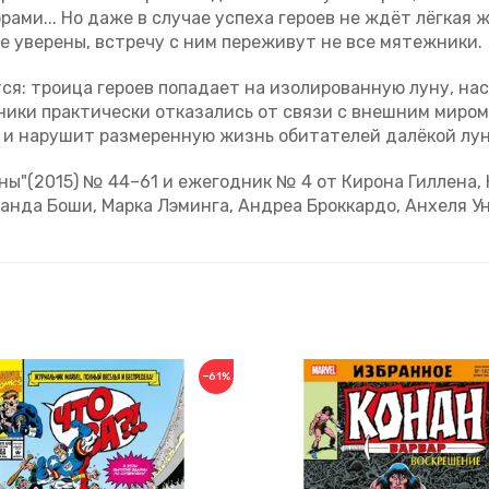
ами... Но даже в случае успеха героев не ждёт лёгкая 
е уверены, встречу с ним переживут не все мятежники.
тся: троица героев попадает на изолированную луну, н
ники практически отказались от связи с внешним миром
 и нарушит размеренную жизнь обитателей далёкой луны
ы"(2015) № 44–61 и ежегодник № 4 от Кирона Гиллена, 
нда Боши, Марка Лэминга, Андреа Броккардо, Анхеля Ун
−61%