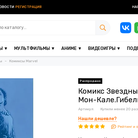
ОВОСТИ
РЕГИСТРАЦИЯ
НА
Ы ▼
МУЛЬТФИЛЬМЫ ▼
АНИМЕ ▼
ВИДЕОИГРЫ ▼
ПОД
ы
Комиксы Marvel
Комикс Звездны
Мон-Кале.Гибел
Артикул:
Купили менее 20 раз
Нашли дешевле?
Рейтинг и 