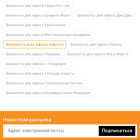
Блокноты для офиса Гарри Поттер
Блокноты для офиса Гравити Фолз
Блокноты для офиса ДжоДжо
Блокноты для офиса Евангелион
Блокноты для офиса Моя геройская академия
Блокноты для офиса Наруто
Блокноты для офиса Пикачу
Блокноты для офиса Покемон
Блокноты для офиса Рик и Морти
Блокноты для офиса с Танджиро
Блокноты для офиса Тетрадь смерти
Блокноты для офиса Токийские мстители
Блокноты для офиса Шедевры Хаяо Миядзаки
Новостная рассылка
Подписаться