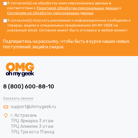
Я согласен(а) на обработку моих персональных данных в
соответствии с
Политикой обработки персональных данных
и
Согласием на обработку персональных данных
.
Я согласен(а) получать рекламные и информационные сообщения о
товарах, акциях и специальных предложениях OH MY GEEK на
указанный email. Согласие может быть отозвано в любой момент.
Подпишитесь на рассылку, чтобы быть в курсе наших новых
поступлений, акций и скидок.
8 (800) 600-88-10
Заказать звонок
support@ohmygeek.ru
г. Астрахань
ТРЦ Ярмарка 3 этаж
ТРЦ Алимпик 3 этаж
ТРЦ Три кота 11 вход