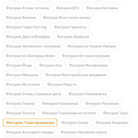
Фигурки Атака титанов
Фигурки БТС
Фигурки Бэтмена
Фигурки Венома
Фигурки Властелин колец
Фигурки Гарри Поттер
Фигурки Геральта
Фигурки Дарта Вейдера
Фигурки Дэдпула
Фигурки Железного человека
Фигурки из Геншин Импакт
Фигурки из Звездных Войн
Фигурки История игрушек
Фигурки Йоды
Фигурки Кли
Фигурки Мандалорца
Фигурки Миньоны
Фигурки Моя геройская академия
Фигурки Мстители
Фигурки Наруто
Фигурки Очень странные дела
Фигурки Пеннивайза
Фигурки Пикачу
Фигурки Покемонов
Фигурки Росомахи
Фигурки Таноса
Фигурки Токийские мстители
Фигурки Тора
Фигурки Трансформеры
Фигурки Халка
Фигурки Хищника
Фигурки Холодное сердце
Фигурки Человека-паука