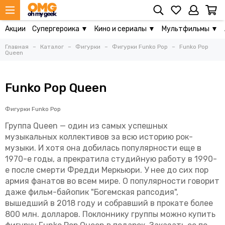
Акции
Супергероика ▼
Кино и сериалы ▼
Мультфильмы ▼
Главная
Каталог
Фигурки
Фигурки Funko Pop
Funko Pop
Queen
Funko Pop Queen
Фигурки Funko Pop
Группа Queen — один из самых успешных
музыкальных коллективов за всю историю рок-
музыки. И хотя она добилась популярности еще в
1970-е годы, а прекратила студийную работу в 1990-
е после смерти Фредди Меркьюри. У нее до сих пор
армия фанатов во всем мире. О популярности говорит
даже фильм-байопик "Богемская рапсодия",
вышедший в 2018 году и собравший в прокате более
800 млн. долларов. Поклоннику группы можно купить