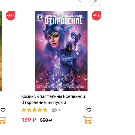
−84%
−74%
Комикс Властелины Вселенной:
Комикс Власт
Откровение. Выпуск 3
Откровение. 
1
139 ₽
139 ₽
530 ₽
530