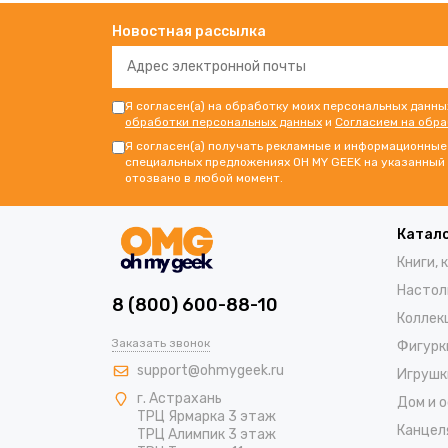
Новостная рассылка
Я согласен(а) на обработку моих персональных данны
обработки персональных данных
и
Согласием на обр
Я согласен(а) получать рекламные и информационные 
специальных предложениях OH MY GEEK на указанный 
отозвано в любой момент.
Катал
Книги, 
Настол
8 (800) 600-88-10
Коллек
Заказать звонок
Фигурк
support@ohmygeek.ru
Игрушк
г. Астрахань
Дом и 
ТРЦ Ярмарка 3 этаж
Канцел
ТРЦ Алимпик 3 этаж