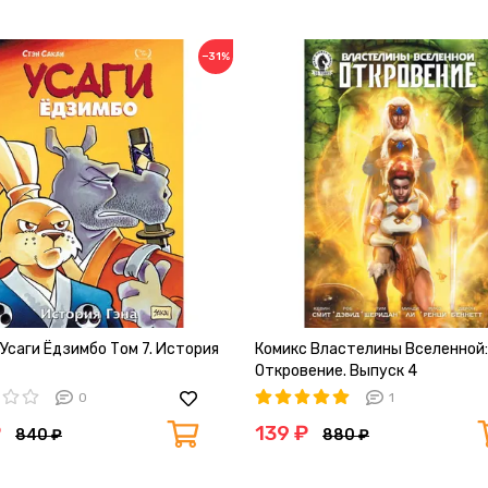
−31%
Усаги Ёдзимбо Том 7. История
Комикс Властелины Вселенной:
Откровение. Выпуск 4
0
1
₽
139 ₽
840 ₽
880 ₽