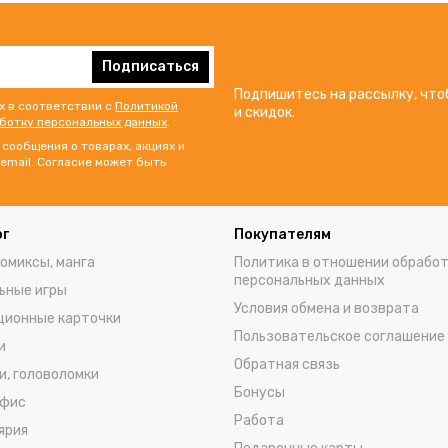
Подписаться
Подпишитесь на рассылку, что
х в соответствии с
Политикой
и скидок.
аботку персональных данных
.
сообщения о товарах, акциях и
email. Согласие может быть
ог
Покупателям
комиксы, манга
Политика в отношении обрабо
персональных данных
ьные игры
Условия обмена и возврата
ционные карточки
Пользовательское соглашение
и
Обратная связь
и, головоломки
Бонусы
офис
Работа
ярия