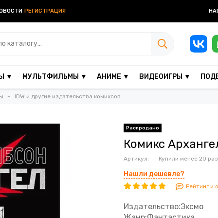
ОВОСТИ
РЕГИСТРАЦИЯ
НА
Ы ▼
МУЛЬТФИЛЬМЫ ▼
АНИМЕ ▼
ВИДЕОИГРЫ ▼
ПОД
ы
IDW и другие издательства комиксов
Комикс Арханге
Артикул:
Купили менее 20 раз
Нашли дешевле?
Рейтинг и 
Издательство:Эксмо
Жанр:Фантастика