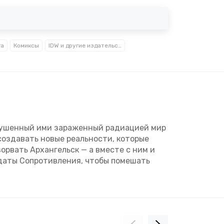
га
Комиксы
IDW и другие издательства комиксов
зрушенный ими зараженный радиацией мир
создавать новые реальности, которые
орвать Архангельск — а вместе с ним и
лдаты Сопротивления, чтобы помешать