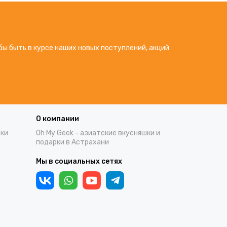
бы быть в курсе наших новых поступлений, акций
О компании
тки
Oh My Geek - азиатские вкусняшки и
подарки в Астрахани
Мы в социальных сетях