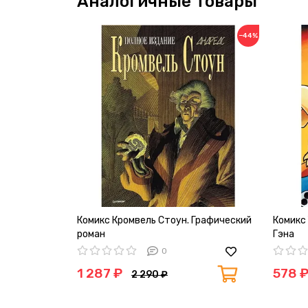
Аналогичные товары
−44%
Комикс Кромвель Стоун. Графический
Комикс 
роман
Гэна
0
1 287 ₽
578 
2 290 ₽