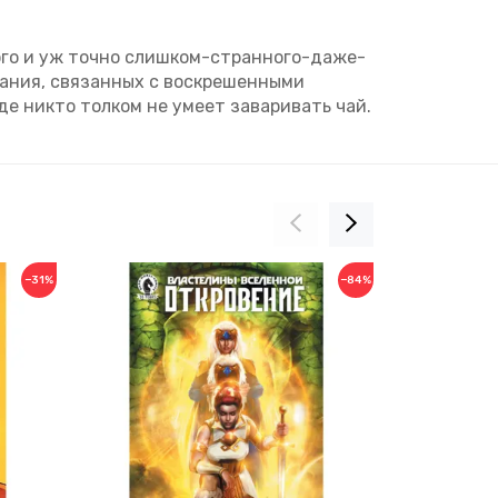
ого и уж точно слишком-странного-даже-
ования, связанных с воскрешенными
е никто толком не умеет заваривать чай.
−31%
−84%