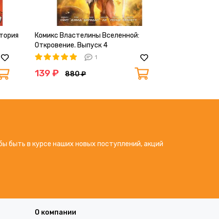
стория
Комикс Властелины Вселенной:
Комикс Власт
Откровение. Выпуск 4
Откровение. 
1
139 ₽
139 ₽
880 ₽
530
бы быть в курсе наших новых поступлений, акций
О компании