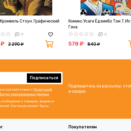
 Кромвель Стоун. Графический
Комикс Усаги Ёдзимбо Том 7. И
Гэна
0
0
 ₽
578 ₽
2 290 ₽
840 ₽
Подписаться
Подпишитесь на рассылку, что
х в соответствии с
Политикой
и скидок.
аботку персональных данных
.
сообщения о товарах, акциях и
email. Согласие может быть
ог
Покупателям