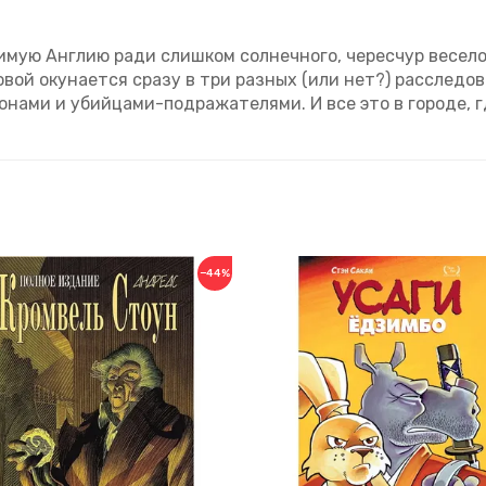
имую Англию ради слишком солнечного, чересчур весел
овой окунается сразу в три разных (или нет?) расслед
ами и убийцами-подражателями. И все это в городе, гд
−44%