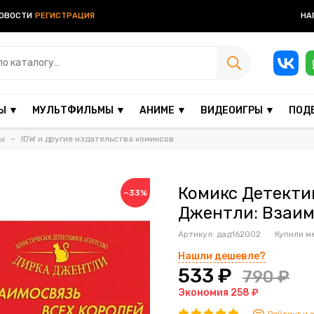
ОВОСТИ
РЕГИСТРАЦИЯ
НА
Ы ▼
МУЛЬТФИЛЬМЫ ▼
АНИМЕ ▼
ВИДЕОИГРЫ ▼
ПОД
ы
IDW и другие издательства комиксов
Комикс Детекти
−33%
Джентли: Взаим
Артикул:
дад162002
Купили м
Нашли дешевле?
533 ₽
790 ₽
Экономия 258 ₽