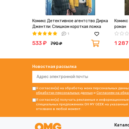
Комикс Детективное агентство Дирка
Комикс
Джентли: Слишком короткая ложка
роман
1
533 ₽
1 287
790 ₽
Новостная рассылка
Я согласен(а) на обработку моих персональных данны
обработки персональных данных
и
Согласием на обр
Я согласен(а) получать рекламные и информационные 
специальных предложениях OH MY GEEK на указанный 
отозвано в любой момент.
Катал