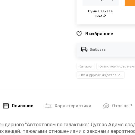
Сумма заказа:
533 ₽
В избранное
Выбрать
Каталог
Книги, комиксы, ман
IDW и другие издательства комиксов
1
Описание
Характеристики
Отзывы
ендарного "Автостопом по галактике" Дуглас Адамс соз
х вещей, тяжелыми отношениями с законами вероятност