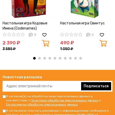
Настольная игра Кодовые
Настольная игра Свинтус
Имена (Codenames)
0
0
2 390 ₽
490 ₽
3 585 ₽
1 050 ₽
Новостная рассылка
Подписаться
Я согласен(а) на обработку моих персональных данных в
соответствии с
Политикой обработки персональных данных
и
Согласием на обработку персональных данных
.
Я согласен(а) получать рекламные и информационные сообщения о
товарах, акциях и специальных предложениях OH MY GEEK на