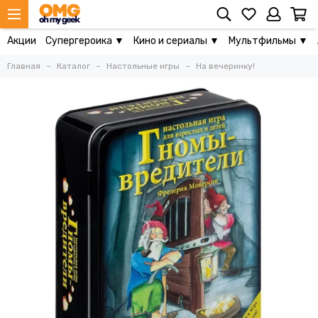
Акции
Супергероика ▼
Кино и сериалы ▼
Мультфильмы ▼
Главная
Каталог
Настольные игры
На вечеринку!