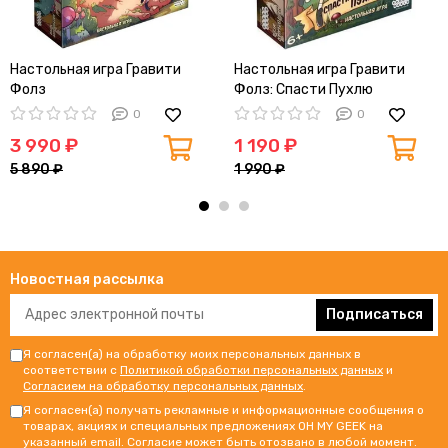
Настольная игра Гравити
Настольная игра Гравити
Фолз
Фолз: Спасти Пухлю
0
0
3 990 ₽
1 190 ₽
5 890 ₽
1 990 ₽
Новостная рассылка
Подписаться
Я согласен(а) на обработку моих персональных данных в
соответствии с
Политикой обработки персональных данных
и
Согласием на обработку персональных данных
.
Я согласен(а) получать рекламные и информационные сообщения о
товарах, акциях и специальных предложениях OH MY GEEK на
указанный email. Согласие может быть отозвано в любой момент.