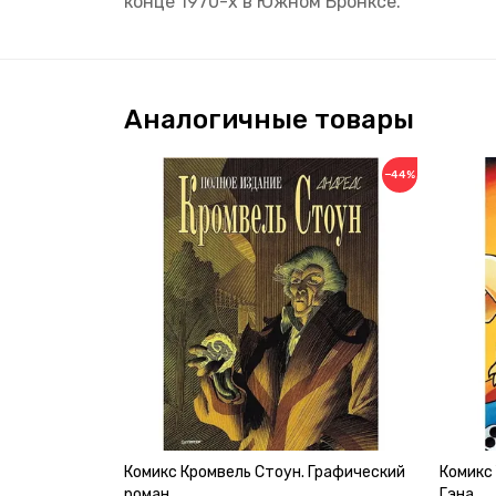
конце 1970-х в Южном Бронксе.
Аналогичные товары
−44%
Комикс Кромвель Стоун. Графический
Комикс 
роман
Гэна