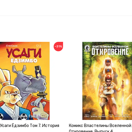
−31%
Усаги Ёдзимбо Том 7. История
Комикс Властелины Вселенной:
Откровение. Выпуск 4