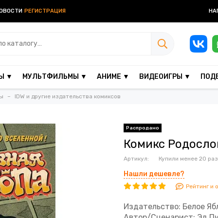
ОВОСТИ
РЕГИСТРАЦИЯ
НА
Ы ▼
МУЛЬТФИЛЬМЫ ▼
АНИМЕ ▼
ВИДЕОИГРЫ ▼
ПОД
ы
IDW и другие издательства комиксов
Комикс Родосло
Артикул:
Купили менее 20 раз
Нашли дешевле?
Рейтинг и 
Издательство: Белое Яб
Автор/Сценарист: Эд П