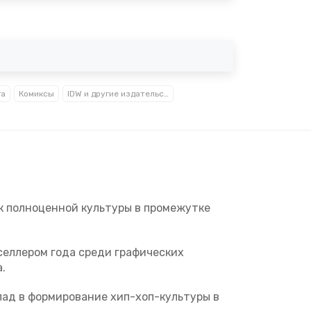
га
Комиксы
IDW и другие издательства комиксов
к полноценной культуры в промежутке
тселлером года среди графических
.
лад в формирование хип-хоп-культуры в