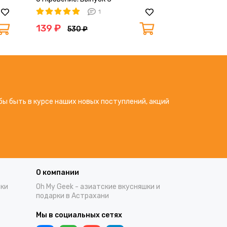
1
139 ₽
139 ₽
530 ₽
530
бы быть в курсе наших новых поступлений, акций
О компании
тки
Oh My Geek - азиатские вкусняшки и
подарки в Астрахани
Мы в социальных сетях