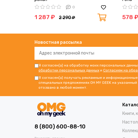
0
1 287 ₽
578 
2 290 ₽
Новостная рассылка
Я согласен(а) на обработку моих персональных данны
обработки персональных данных
и
Согласием на обр
Я согласен(а) получать рекламные и информационные 
специальных предложениях OH MY GEEK на указанный 
отозвано в любой момент.
Катал
Книги, 
Настол
8 (800) 600-88-10
Коллек