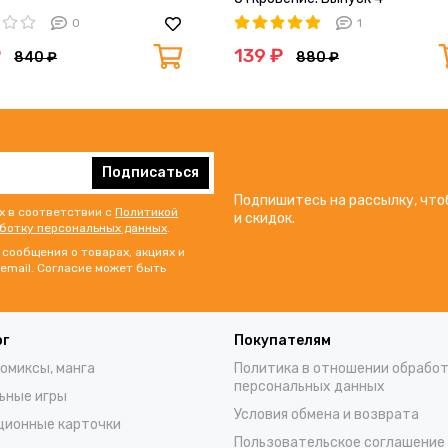
0
1
₽
139 ₽
840 ₽
880 ₽
Подписаться
Подпишитесь на рассылку, что
х в соответствии с
Политикой
и скидок.
аботку персональных данных
.
сообщения о товарах, акциях и
email. Согласие может быть
ог
Покупателям
комиксы, манга
Политика в отношении обрабо
персональных данных
ьные игры
Условия обмена и возврата
ционные карточки
Пользовательское соглашение