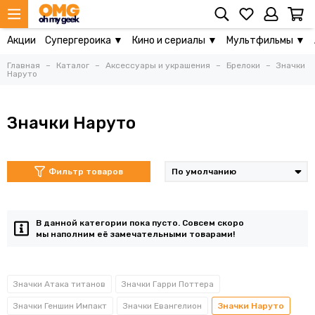
Акции
Супергероика ▼
Кино и сериалы ▼
Мультфильмы ▼
Главная
Каталог
Аксессуары и украшения
Брелоки
Значки
Наруто
Значки Наруто
Фильтр товаров
В данной категории пока пусто. Совсем скоро
мы наполним её замечательными товарами!
Значки Атака титанов
Значки Гарри Поттера
Значки Геншин Импакт
Значки Евангелион
Значки Наруто