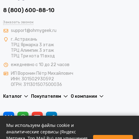
8 (800) 600-88-10
Заказать звонок
support@ohmygeek.ru
г. Астрахань
ТРЦ Ярмарка 3 этаж
ТРЦ Алимпик 3 этаж
ТРЦ Три кота 11 вход
ежедневно с 10 до 22 часов
ИП Воронин Пётр Михайлович
ИНН: 301502930592
ОГРН: 311301507500036
Каталог
Покупателям
О компании
Мы используем файлы cookie и
аналитические сервисы (Яндекс
Метрика, Top.Mail.Ru) для улучшения