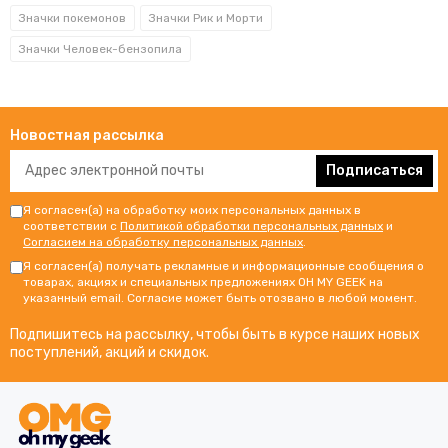
Значки покемонов
Значки Рик и Морти
Значки Человек-бензопила
Новостная рассылка
Подписаться
Я согласен(а) на обработку моих персональных данных в
соответствии с
Политикой обработки персональных данных
и
Согласием на обработку персональных данных
.
Я согласен(а) получать рекламные и информационные сообщения о
товарах, акциях и специальных предложениях OH MY GEEK на
указанный email. Согласие может быть отозвано в любой момент.
Подпишитесь на рассылку, чтобы быть в курсе наших новых
поступлений, акций и скидок.