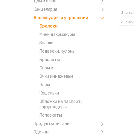
Дом и офис
Канцелярия
Значки
Аксессуары и украшения
Значки
Брелоки
Мини дакимакуры
Значки
Подвески, кулоны
Браслеты
Серьги
Очки имиджевые
Часы
Кошельки
Обложки на паспорт,
кардхолдеры
Попсокеты
Продукты питания
Одежда