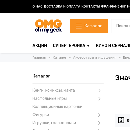
О НАС
ДОСТАВКА И ОПЛАТА
КОНТАКТЫ
ФРАНЧАЙЗИНГ
Н
Каталог
АКЦИИ
СУПЕРГЕРОИКА ▼
КИНО И СЕРИАЛ
Главная
Каталог
Аксессуары и украшения
Бре
Каталог
Зна
Книги, комиксы, манга
Настольные игры
Коллекционные карточки
Фигурки
В
Игрушки, головоломки