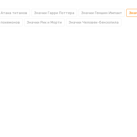
 Атака титанов
Значки Гарри Поттера
Значки Геншин Импакт
Зна
 покемонов
Значки Рик и Морти
Значки Человек-бензопила