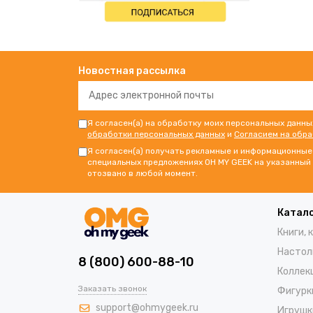
Новостная рассылка
Я согласен(а) на обработку моих персональных данны
обработки персональных данных
и
Согласием на обр
Я согласен(а) получать рекламные и информационные 
специальных предложениях OH MY GEEK на указанный 
отозвано в любой момент.
Катал
Книги, 
Настол
8 (800) 600-88-10
Коллек
Заказать звонок
Фигурк
support@ohmygeek.ru
Игрушк