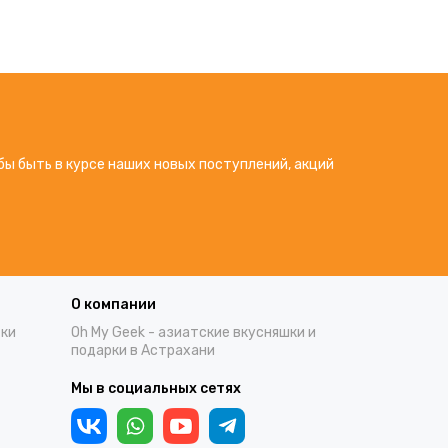
бы быть в курсе наших новых поступлений, акций
О компании
тки
Oh My Geek - азиатские вкусняшки и
подарки в Астрахани
Мы в социальных сетях