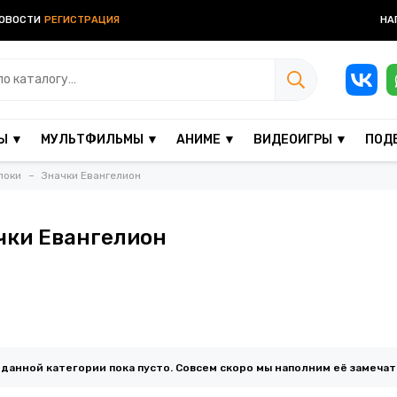
ОВОСТИ
РЕГИСТРАЦИЯ
НА
Ы ▼
МУЛЬТФИЛЬМЫ ▼
АНИМЕ ▼
ВИДЕОИГРЫ ▼
ПОД
локи
Значки Евангелион
чки Евангелион
 данной категории пока пусто. Совсем скоро мы наполним её замеча