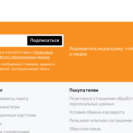
Подписаться
Подпишитесь на рассылку, что
х в соответствии с
Политикой
и скидок.
аботку персональных данных
.
сообщения о товарах, акциях и
email. Согласие может быть
ог
Покупателям
комиксы, манга
Политика в отношении обрабо
персональных данных
ьные игры
Условия обмена и возврата
ционные карточки
Пользовательское соглашение
и
Обратная связь
и, головоломки