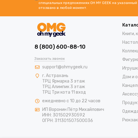
специальных предложениях OH MY GEEK на указанный 
отозвано в любой момент.
Катал
Книги, 
Настол
8 (800) 600-88-10
Коллек
Заказать звонок
Фигурк
support@ohmygeek.ru
Игрушк
г. Астрахань
Дом и 
ТРЦ Ярмарка 3 этаж
Канцел
ТРЦ Алимпик 3 этаж
ТРЦ Три кота 11 вход
Аксесс
ежедневно с 10 до 22 часов
Продук
ИП Воронин Пётр Михайлович
Одежд
ИНН: 301502930592
Рюкзак
ОГРН: 311301507500036