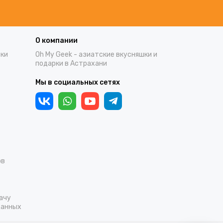
О компании
тки
Oh My Geek - азиатские вкусняшки и
подарки в Астрахани
Мы в социальных сетях
ов
ачу
данных