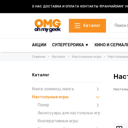
О НАС
ДОСТАВКА И ОПЛАТА
КОНТАКТЫ
ФРАНЧАЙЗИНГ
Н
Каталог
АКЦИИ
СУПЕРГЕРОИКА ▼
КИНО И СЕРИАЛ
Главная
Каталог
Настольные игры
Настольные
Каталог
Нас
Книги, комиксы, манга
Настоль
Настольные игры
Покер
Аксессуары для настольных игр
Кооперативные игры