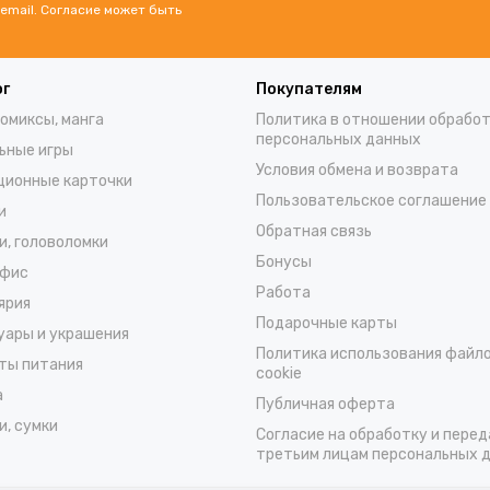
email. Согласие может быть
ог
Покупателям
комиксы, манга
Политика в отношении обрабо
персональных данных
ьные игры
Условия обмена и возврата
ционные карточки
Пользовательское соглашение
и
Обратная связь
и, головоломки
Бонусы
офис
Работа
ярия
Подарочные карты
уары и украшения
Политика использования файл
ты питания
cookie
а
Публичная оферта
и, сумки
Согласие на обработку и перед
третьим лицам персональных 