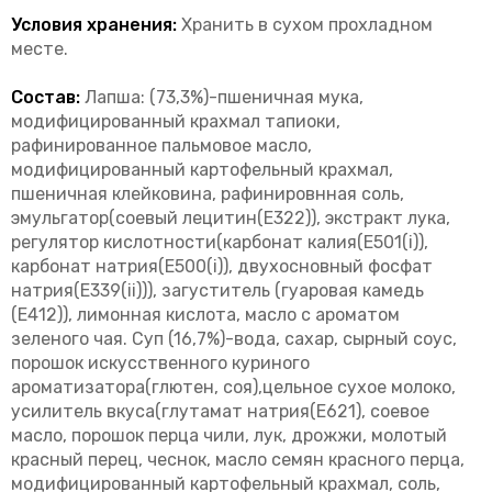
Условия хранения:
Хранить в сухом прохладном
месте.
Состав:
Лапша: (73,3%)-пшеничная мука,
модифицированный крахмал тапиоки,
рафинированное пальмовое масло,
модифицированный картофельный крахмал,
пшеничная клейковина, рафинировнная соль,
эмульгатор(соевый лецитин(Е322)), экстракт лука,
регулятор кислотности(карбонат калия(Е501(i)),
карбонат натрия(Е500(i)), двухосновный фосфат
натрия(Е339(ii))), загуститель (гуаровая камедь
(Е412)), лимонная кислота, масло с ароматом
зеленого чая. Суп (16,7%)-вода, сахар, сырный соус,
порошок искусственного куриного
ароматизатора(глютен, соя),цельное сухое молоко,
усилитель вкуса(глутамат натрия(Е621), соевое
масло, порошок перца чили, лук, дрожжи, молотый
красный перец, чеснок, масло семян красного перца,
модифицированный картофельный крахмал, соль,