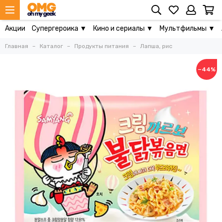
Акции
Супергероика ▼
Кино и сериалы ▼
Мультфильмы ▼
Главная
Каталог
Продукты питания
Лапша, рис
−44%