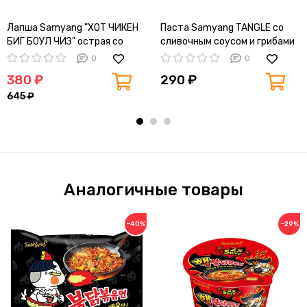
Лапша Samyang "ХОТ ЧИКЕН
Паста Samyang TANGLE со
БИГ БОУЛ ЧИЗ" острая со
сливочным соусом и грибами
вкусом курицы и сыра 105 гр
105г (Корея)
0
0
380 ₽
290 ₽
645 ₽
Аналогичные товары
−40%
−29%