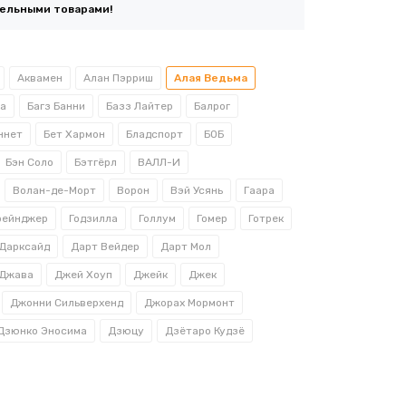
тельными товарами!
Аквамен
Алан Пэрриш
Алая Ведьма
а
Багз Банни
Базз Лайтер
Балрог
ннет
Бет Хармон
Бладспорт
БОБ
Бэн Соло
Бэтгёрл
ВАЛЛ-И
Волан-де-Морт
Ворон
Вэй Усянь
Гаара
рейнджер
Годзилла
Голлум
Гомер
Готрек
Дарксайд
Дарт Вейдер
Дарт Мол
Джава
Джей Хоуп
Джейк
Джек
Джонни Сильверхенд
Джорах Мормонт
Дзюнко Эносима
Дзюцу
Дзётаро Кудзё