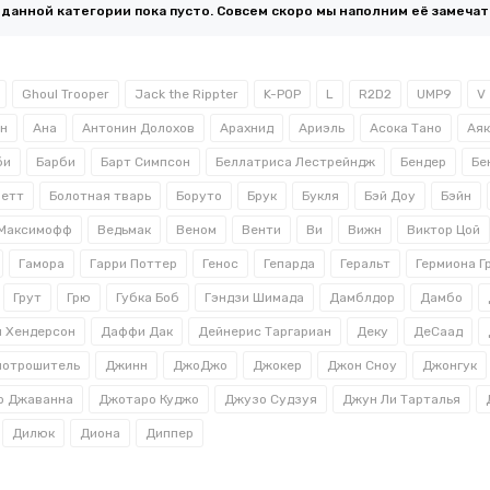
 данной категории пока пусто. Совсем скоро мы наполним её замеча
Ghoul Trooper
Jack the Rippter
K-POP
L
R2D2
UMP9
V
н
Ана
Антонин Долохов
Арахнид
Ариэль
Асока Тано
Аяк
би
Барби
Барт Симпсон
Беллатриса Лестрейндж
Бендер
Бе
Фетт
Болотная тварь
Боруто
Брук
Букля
Бэй Доу
Бэйн
 Максимофф
Ведьмак
Веном
Венти
Ви
Вижн
Виктор Цой
Гамора
Гарри Поттер
Генос
Гепарда
Геральт
Гермиона Г
Грут
Грю
Губка Боб
Гэндзи Шимада
Дамблдор
Дамбо
 Хендерсон
Даффи Дак
Дейнерис Таргариан
Деку
ДеСаад
потрошитель
Джинн
ДжоДжо
Джокер
Джон Сноу
Джонгук
о Джаванна
Джотаро Куджо
Джузо Судзуя
Джун Ли Тарталья
Дилюк
Диона
Диппер