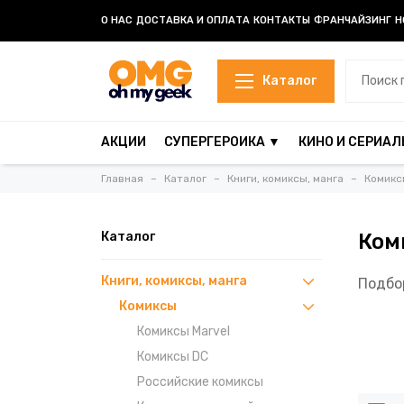
О НАС
ДОСТАВКА И ОПЛАТА
КОНТАКТЫ
ФРАНЧАЙЗИНГ
Н
Каталог
АКЦИИ
СУПЕРГЕРОИКА ▼
КИНО И СЕРИАЛ
Главная
Каталог
Книги, комиксы, манга
Комикс
Каталог
Ком
Книги, комиксы, манга
Подбо
Комиксы
Комиксы Marvel
Комиксы DC
Российские комиксы