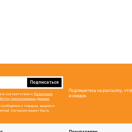
Подписаться
Подпишитесь на рассылку, что
х в соответствии с
Политикой
и скидок.
аботку персональных данных
.
сообщения о товарах, акциях и
email. Согласие может быть
ог
Покупателям