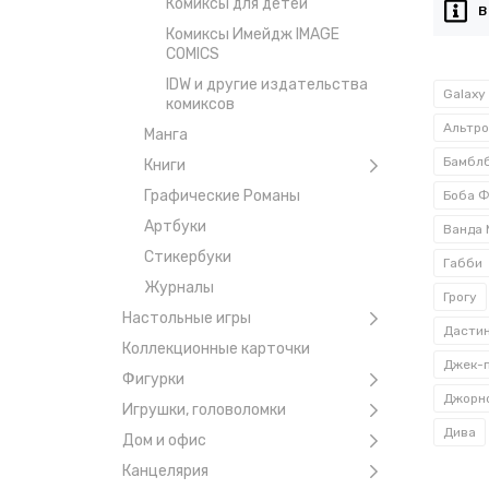
Комиксы для детей
В
Комиксы Имейдж IMAGE
COMICS
IDW и другие издательства
Galaxy
комиксов
Альтро
Манга
Бамбл
Книги
Графические Романы
Боба 
Артбуки
Ванда
Стикербуки
Габби
Журналы
Грогу
Настольные игры
Дастин
Коллекционные карточки
Джек-
Фигурки
Джорн
Игрушки, головоломки
Дива
Дом и офис
Канцелярия