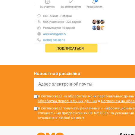
Новостная рассылка
Я согласен(а) на обработку моих персональных данны
обработки персональных данных
и
Согласием на обр
Я согласен(а) получать рекламные и информационные 
специальных предложениях OH MY GEEK на указанный 
отозвано в любой момент.
Катал