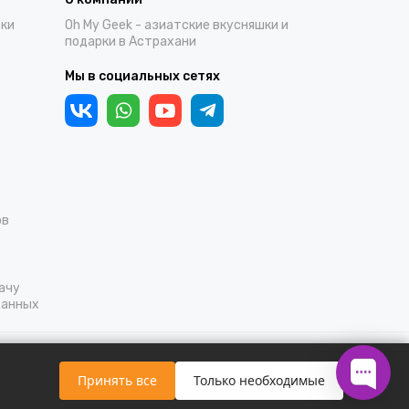
тки
Oh My Geek - азиатские вкусняшки и
подарки в Астрахани
Мы в социальных сетях
ов
ачу
данных
Принять все
Только необходимые