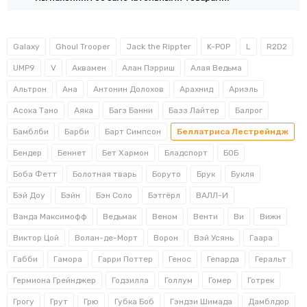
Galaxy
Ghoul Trooper
Jack the Rippter
K-POP
L
R2D2
UMP9
V
Аквамен
Алан Пэрриш
Алая Ведьма
Альтрон
Ана
Антонин Долохов
Арахнид
Ариэль
Асока Тано
Аяка
Багз Банни
Базз Лайтер
Балрог
Бамблби
Барби
Барт Симпсон
Беллатриса Лестрейндж
Бендер
Беннет
Бет Хармон
Бладспорт
БОБ
Боба Фетт
Болотная тварь
Боруто
Брук
Букля
Бэй Доу
Бэйн
Бэн Соло
Бэтгёрл
ВАЛЛ-И
Ванда Максимофф
Ведьмак
Веном
Венти
Ви
Вижн
Виктор Цой
Волан-де-Морт
Ворон
Вэй Усянь
Гаара
Габби
Гамора
Гарри Поттер
Генос
Гепарда
Геральт
Гермиона Грейнджер
Годзилла
Голлум
Гомер
Готрек
Грогу
Грут
Грю
Губка Боб
Гэндзи Шимада
Дамблдор