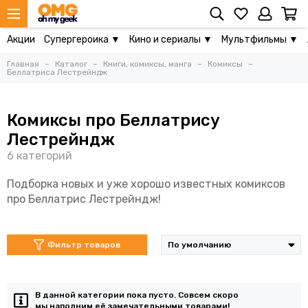
Акции
Супергероика ▼
Кино и сериалы ▼
Мультфильмы ▼
Главная
Каталог
Книги, комиксы, манга
Комиксы
Беллатриса Лестрейндж
Комиксы про Беллатрису
Лестрейндж
Подборка новых и уже хорошо известных комиксов
про Беллатрис Лестрейндж!
Фильтр товаров
В данной категории пока пусто. Совсем скоро
мы наполним её замечательными товарами!