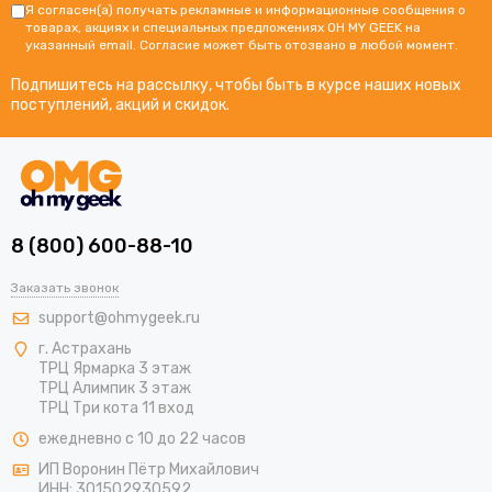
Я согласен(а) получать рекламные и информационные сообщения о
товарах, акциях и специальных предложениях OH MY GEEK на
указанный email. Согласие может быть отозвано в любой момент.
Подпишитесь на рассылку, чтобы быть в курсе наших новых
поступлений, акций и скидок.
8 (800) 600-88-10
Заказать звонок
support@ohmygeek.ru
г. Астрахань
ТРЦ Ярмарка 3 этаж
ТРЦ Алимпик 3 этаж
ТРЦ Три кота 11 вход
ежедневно с 10 до 22 часов
ИП Воронин Пётр Михайлович
ИНН: 301502930592