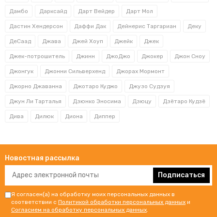
Дамбо
Дарксайд
Дарт Вейдер
Дарт Мол
Дастин Хендерсон
Даффи Дак
Дейнерис Таргариан
Деку
ДеСаад
Джава
Джей Хоуп
Джейк
Джек
Джек-потрошитель
Джинн
ДжоДжо
Джокер
Джон Сноу
Джонгук
Джонни Сильверхенд
Джорах Мормонт
Джорно Джаванна
Джотаро Куджо
Джузо Судзуя
Джун Ли Тарталья
Дзюнко Эносима
Дзюцу
Дзётаро Кудзё
Дива
Дилюк
Диона
Диппер
Новостная рассылка
Подписаться
Я согласен(а) на обработку моих персональных данных в
соответствии с
Политикой обработки персональных данных
и
Согласием на обработку персональных данных
.