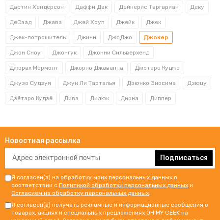
Дастин Хендерсон
Даффи Дак
Дейнерис Таргариан
Деку
ДеСаад
Джава
Джей Хоуп
Джейк
Джек
Джек-потрошитель
Джинн
ДжоДжо
Джокер
Джон Сноу
Джонгук
Джонни Сильверхенд
Джорах Мормонт
Джорно Джаванна
Джотаро Куджо
Джузо Судзуя
Джун Ли Тарталья
Дзюнко Эносима
Дзюцу
Дзётаро Кудзё
Дива
Дилюк
Диона
Диппер
Новостная рассылка
Подписаться
Я согласен(а) на обработку моих персональных данных в
соответствии с
Политикой обработки персональных данных
и
Согласием на обработку персональных данных
.
Я согласен(а) получать рекламные и информационные сообщения о
товарах, акциях и специальных предложениях OH MY GEEK на