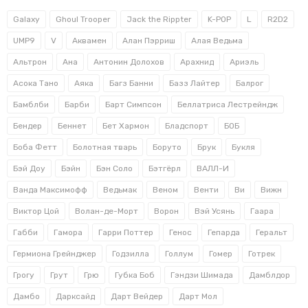
Galaxy
Ghoul Trooper
Jack the Rippter
K-POP
L
R2D2
UMP9
V
Аквамен
Алан Пэрриш
Алая Ведьма
Альтрон
Ана
Антонин Долохов
Арахнид
Ариэль
Асока Тано
Аяка
Багз Банни
Базз Лайтер
Балрог
Бамблби
Барби
Барт Симпсон
Беллатриса Лестрейндж
Бендер
Беннет
Бет Хармон
Бладспорт
БОБ
Боба Фетт
Болотная тварь
Боруто
Брук
Букля
Бэй Доу
Бэйн
Бэн Соло
Бэтгёрл
ВАЛЛ-И
Ванда Максимофф
Ведьмак
Веном
Венти
Ви
Вижн
Виктор Цой
Волан-де-Морт
Ворон
Вэй Усянь
Гаара
Габби
Гамора
Гарри Поттер
Генос
Гепарда
Геральт
Гермиона Грейнджер
Годзилла
Голлум
Гомер
Готрек
Грогу
Грут
Грю
Губка Боб
Гэндзи Шимада
Дамблдор
Дамбо
Дарксайд
Дарт Вейдер
Дарт Мол