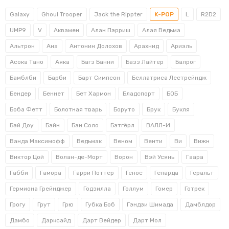
Galaxy
Ghoul Trooper
Jack the Rippter
K-POP
L
R2D2
UMP9
V
Аквамен
Алан Пэрриш
Алая Ведьма
Альтрон
Ана
Антонин Долохов
Арахнид
Ариэль
Асока Тано
Аяка
Багз Банни
Базз Лайтер
Балрог
Бамблби
Барби
Барт Симпсон
Беллатриса Лестрейндж
Бендер
Беннет
Бет Хармон
Бладспорт
БОБ
Боба Фетт
Болотная тварь
Боруто
Брук
Букля
Бэй Доу
Бэйн
Бэн Соло
Бэтгёрл
ВАЛЛ-И
Ванда Максимофф
Ведьмак
Веном
Венти
Ви
Вижн
Виктор Цой
Волан-де-Морт
Ворон
Вэй Усянь
Гаара
Габби
Гамора
Гарри Поттер
Генос
Гепарда
Геральт
Гермиона Грейнджер
Годзилла
Голлум
Гомер
Готрек
Грогу
Грут
Грю
Губка Боб
Гэндзи Шимада
Дамблдор
Дамбо
Дарксайд
Дарт Вейдер
Дарт Мол