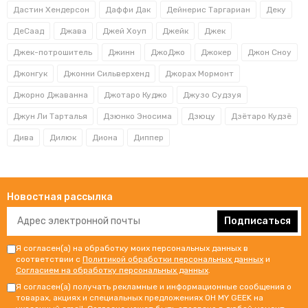
Дастин Хендерсон
Даффи Дак
Дейнерис Таргариан
Деку
ДеСаад
Джава
Джей Хоуп
Джейк
Джек
Джек-потрошитель
Джинн
ДжоДжо
Джокер
Джон Сноу
Джонгук
Джонни Сильверхенд
Джорах Мормонт
Джорно Джаванна
Джотаро Куджо
Джузо Судзуя
Джун Ли Тарталья
Дзюнко Эносима
Дзюцу
Дзётаро Кудзё
Дива
Дилюк
Диона
Диппер
Новостная рассылка
Подписаться
Я согласен(а) на обработку моих персональных данных в
соответствии с
Политикой обработки персональных данных
и
Согласием на обработку персональных данных
.
Я согласен(а) получать рекламные и информационные сообщения о
товарах, акциях и специальных предложениях OH MY GEEK на