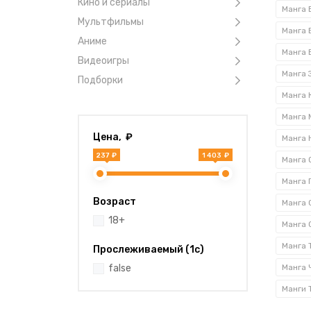
«Пере
Кино и сериалы
извес
Мультфильмы
Манга 
в подо
Аниме
Манга 
Видеоигры
Купи
Манга 
Подборки
Мы ра
Манга 
атриб
Манга 
низ
Цена, ₽
в 
237 ₽
1 403 ₽
Манга 
кат
Манга 
лич
Возраст
Манга 
то
18+
Манга 
воз
Манга 
Прослеживаемый (1с)
Заказ
false
Манга 
позво
харак
Манги 
Также