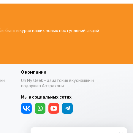
бы быть в курсе наших новых поступлений, акций
О компании
тки
Oh My Geek - азиатские вкусняшки и
подарки в Астрахани
Мы в социальных сетях