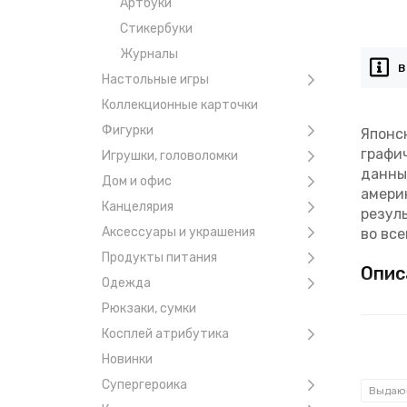
Артбуки
Стикербуки
Журналы
В
Настольные игры
Коллекционные карточки
Фигурки
Японс
графи
Игрушки, головоломки
данны
Дом и офис
амери
Канцелярия
резул
Аксессуары и украшения
во все
Продукты питания
Опис
Одежда
Рюкзаки, сумки
Всегд
появл
Косплей атрибутика
подход
Новинки
сможе
Супергероика
Выдаю