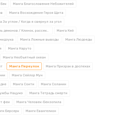
гаки, являющегося создателем множества
 Бек
Манга Благословение Небожителей
ждый из которых представляет собой окно
ов
Манга Восхождение Героя Щита
а За углом / Когда я свернул за угол
Манга Истребитель демонов / Клинок, рассекающий демонов
Манга Кей
ких романов широкий ассортимент гик-
Онидзука
Манга Ложные выводы
Манга Людоеды
я
Манга Наруто
Манга Необъятный океан
кция;
ит
Манга Переулок
Манга Призрак в доспехах
те найти что-то новое для расширения
нии
Манга Сейлор Мун
здне
Манга Соити
Манга Соланин
ружбы Нацумэ
Манга Тетрадь смерти
дения онлайн прямо из дома.
ст феи
Манга Человек-Бензопила
йт, заполнив специальную форму, либо
ги Берсерк
Манги Евангелион
 касающуюся ассортимента или
ы можете задать нашему менеджеру.
атный звонок.