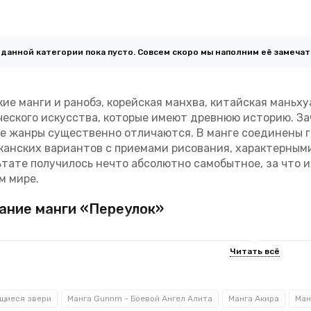
 данной категории пока пусто. Совсем скоро мы наполним её замеча
кие манги и ранобэ, корейская манхва, китайская маньх
ческого искусства, которые имеют древнюю историю. З
е жанры существенно отличаются. В манге соединены г
канских вариантов с приемами рисования, характерными
ьтате получилось нечто абсолютно самобытное, за что 
м мире.
ание манги «Переулок»
а тяжело снять комнату в крупном городе, однако если 
яются неясные очертания людей, ситуация становится 
ить к ним, пытаться узнать их тайну, иначе перед вами
те вернуться.
щиеся звери
Манга Gunnm - Боевой Ангел Алита
Манга Акира
Ман