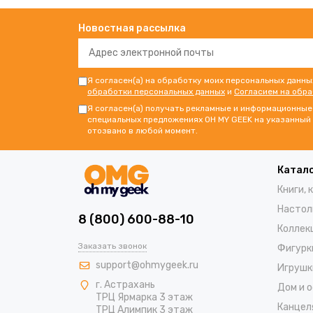
Новостная рассылка
Я согласен(а) на обработку моих персональных данны
обработки персональных данных
и
Согласием на обр
Я согласен(а) получать рекламные и информационные 
специальных предложениях OH MY GEEK на указанный 
отозвано в любой момент.
Катал
Книги, 
Настол
8 (800) 600-88-10
Коллек
Заказать звонок
Фигурк
support@ohmygeek.ru
Игрушк
г. Астрахань
Дом и 
ТРЦ Ярмарка 3 этаж
Канцел
ТРЦ Алимпик 3 этаж