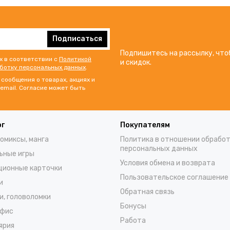
Подписаться
Подпишитесь на рассылку, что
х в соответствии с
Политикой
и скидок.
аботку персональных данных
.
сообщения о товарах, акциях и
email. Согласие может быть
ог
Покупателям
комиксы, манга
Политика в отношении обрабо
персональных данных
ьные игры
Условия обмена и возврата
ционные карточки
Пользовательское соглашение
и
Обратная связь
и, головоломки
Бонусы
офис
Работа
ярия