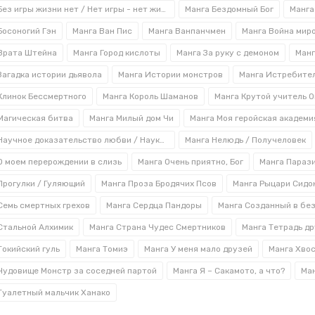
улок» - новая серия манги Дзюндзи Ито, японского ман
Манга Без игры жизни нет / Нет игры - нет жизни
Манга Бездомный Бог
Манга
тных произведений. Сборник включает 11 рассказов, ка
Босоногий Гэн
Манга Ван Пис
Манга Ванпанчмен
Манга Война мир
бную бездну. Многие ли решатся заглянуть в нее?
Врата Штейна
Манга Город кислоты
Манга За руку с демоном
Манг
ть мангу «Переулок» с доставкой по России
Загадка истории дьявола
Манга Истории монстров
ды предложить поклонникам аниме и японских графичес
Клинок Бессмертного
Манга Король Шаманов
Манга Крутой учитель 
утики. Почему обращаться к нам выгодно:
Магическая битва
Манга Милый дом Чи
Манга Моя геройская академи
кие цены;
Манга Научное доказательство любви / Наука влюблена и мы докажем это
Манга Нелюдь / Получеловек
продаже только качественная сертифицированная проду
О моем перерождении в слизь
Манга Очень приятно, Бог
Манга Параз
алог постоянно пополняется, поэтому вы всегда сможе
Прогулки / Гуляющий
Манга Проза Бродячих Псов
Манга Рыцари Сидо
ной коллекции;
Семь смертных грехов
Манга Сердца Пандоры
Манга Созданный в бе
вары доставляются в любой город;
Стальной Алхимик
Манга Страна Чудес Смертников
Манга Тетрадь д
можность заказать мангу «Переулок» и другие произве
Токийский гуль
Манга Томиэ
Манга У меня мало друзей
Манга Хво
ать интересующую вас книгу можно через корзину на са
Чудовище Монстр за соседней партой
Манга Я – Сакамото, а что?
Ман
нив нам по номеру 8 (800) 600-88-10. Всю информацию,
теристик конкретного товара, имеющегося в наличии, в
Туалетный мальчик Ханако
 можно воспользоваться онлайн-чатом или заказать обр