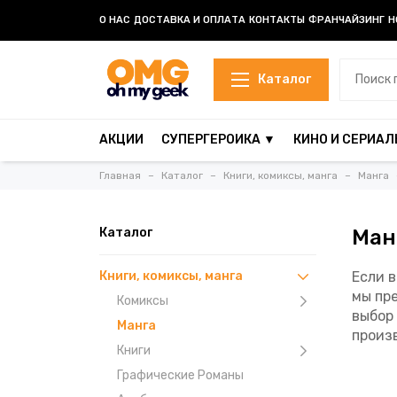
О НАС
ДОСТАВКА И ОПЛАТА
КОНТАКТЫ
ФРАНЧАЙЗИНГ
Н
Каталог
АКЦИИ
СУПЕРГЕРОИКА ▼
КИНО И СЕРИАЛ
Главная
Каталог
Книги, комиксы, манга
Манга
Каталог
Ман
Книги, комиксы, манга
Если 
мы пр
Комиксы
выбор 
Манга
произ
Книги
Графические Романы