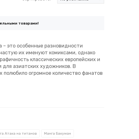
тельными товарами!
уа – это особенные разновидности
ачастую их именуют комиксами, однако
рафичность классических европейских и
 для азиатских художников. В
их полюбило огромное количество фанатов
на стене стоящего напротив дома
действительно пугающей. Не стоит
 разверзнется бездна, из которой вы не
га Атака на титанов
Манга Бакуман