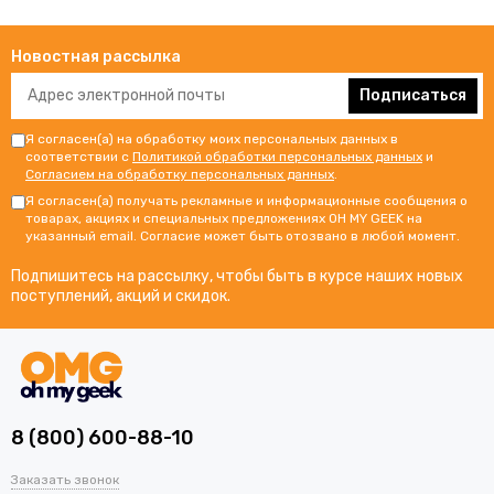
Если вы сделали выбор, купить нужную книгу
сможете удобным способов: оформить заказ онлайн
Новостная рассылка
через корзину или позвонить нам по телефону 8 (800)
600-88-10.
Подписаться
Я согласен(а) на обработку моих персональных данных в
соответствии с
Политикой обработки персональных данных
и
Согласием на обработку персональных данных
.
Я согласен(а) получать рекламные и информационные сообщения о
товарах, акциях и специальных предложениях OH MY GEEK на
указанный email. Согласие может быть отозвано в любой момент.
Подпишитесь на рассылку, чтобы быть в курсе наших новых
поступлений, акций и скидок.
8 (800) 600-88-10
Заказать звонок