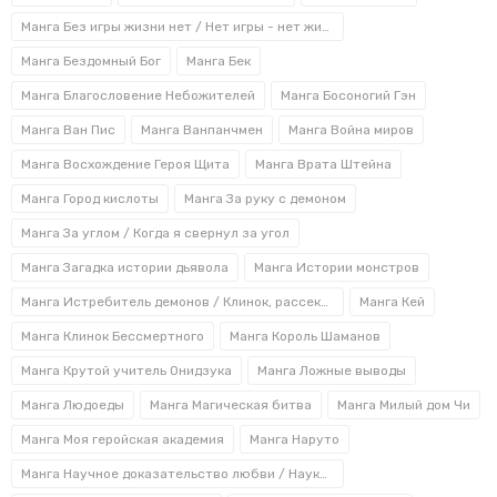
Хитоси Ивааки, согласно опросу, которое
Манга Без игры жизни нет / Нет игры - нет жизни
Минкультуры Японии провело в 2007 году, занимает
двенадцатое место среди самых лучших манг всех
Манга Бездомный Бог
Манга Бек
времен. Главы рассказа выпускались в период 1900-
Манга Благословение Небожителей
Манга Босоногий Гэн
1995 гг. Снятый по нему аниме-сериал, состоящий из
24 эпизодов, вышел в 2014 году.
Манга Ван Пис
Манга Ванпанчмен
Манга Война миров
Манга Восхождение Героя Щита
Манга Врата Штейна
Обзор манги «Паразит»
Манга Город кислоты
Манга За руку с демоном
Манга повествует о существах, которые живут за
Манга За углом / Когда я свернул за угол
счет своего носителя и имеют абсолютно
Манга Загадка истории дьявола
Манга Истории монстров
нечеловеческую силу. Паразиты, посланные
небесами, проникают в мозг людей, обретая над
Манга Истребитель демонов / Клинок, рассекающий демонов
Манга Кей
ними полную власть. Однако существу, вселенному в
Манга Клинок Бессмертного
Манга Король Шаманов
обычного подростка Синдзи Идзуми, не повезло, он
не смог полностью властвовать над носителем.
Манга Крутой учитель Онидзука
Манга Ложные выводы
Однако из-за этого юноша вынужден постоянно
Манга Людоеды
Манга Магическая битва
Манга Милый дом Чи
бороться за выживание с другими, обладающими
Манга Моя геройская академия
Манга Наруто
большей силой паразитами. Какое решение примет
Синдзи, если его сосуществование с паразитом
Манга Научное доказательство любви / Наука влюблена и мы докажем это
поставит на кон жизни родных людей?