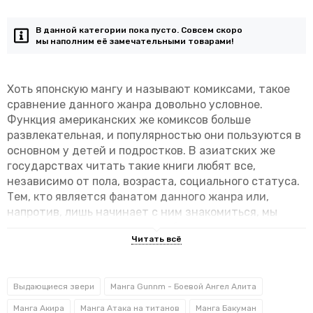
В данной категории пока пусто. Совсем скоро
мы наполним её замечательными товарами!
Хоть японскую мангу и называют комиксами, такое
сравнение данного жанра довольно условное.
Функция американских же комиксов больше
развлекательная, и популярностью они пользуются в
основном у детей и подростков. В азиатских же
государствах читать такие книги любят все,
независимо от пола, возраста, социального статуса.
Тем, кто является фанатом данного жанра или,
напротив, лишь начинает с ним знакомиться, мы
предлагаем вам выгодно приобрести книги на
русском языке от лучших издательств в нашем
интернет-магазине. Японские манги откроют вам
двери в поразительный и неизведанный мир.
Выдающиеся звери
Манга Gunnm - Боевой Ангел Алита
Произведение, написанное и проиллюстрированное
Манга Акира
Манга Атака на титанов
Манга Бакуман