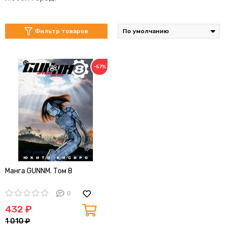
Фильтр товаров
−57%
Манга GUNNM. Том 8
0
432 ₽
1 010 ₽