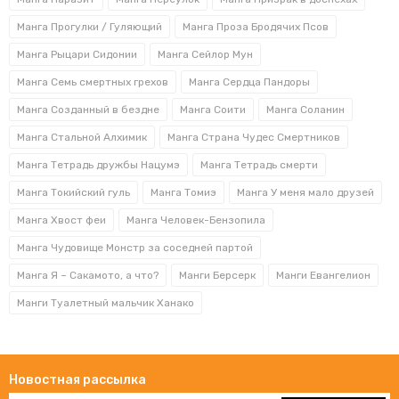
наши клиенты получают следующие преимущества:
Манга Прогулки / Гуляющий
Манга Проза Бродячих Псов
низкие цены;
Манга Рыцари Сидонии
Манга Сейлор Мун
высокое качество и подлинность продукции;
Манга Семь смертных грехов
Манга Сердца Пандоры
регулярное пополнение каталога;
Манга Созданный в бездне
Манга Соити
Манга Соланин
в продаже имеются все тома манги Gunnm /
Манга Стальной Алхимик
Манга Страна Чудес Смертников
Боевой Ангел Алита и другие товары данной
категории;
Манга Тетрадь дружбы Нацумэ
Манга Тетрадь смерти
оперативная доставка по всей территории
Манга Токийский гуль
Манга Томиэ
Манга У меня мало друзей
России.
Манга Хвост феи
Манга Человек-Бензопила
Для заказа имеющейся в наличии манги необходимо
Манга Чудовище Монстр за соседней партой
выполнить несколько простых действий –
Манга Я – Сакамото, а что?
Манги Берсерк
Манги Евангелион
переместить интересующую позицию в корзину,
заполнить простую онлайн форму, выбрать способ
Манги Туалетный мальчик Ханако
оплаты, указать место доставки. Также можно
позвонить нашему менеджеру по номеру 8 (800) 600-
88-10, он поможет с оформлением заказа.
Новостная рассылка