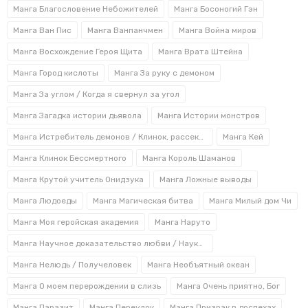
наркоторговля. Эта жесткая и темная сторона
Манга Благословение Небожителей
Манга Босоногий Гэн
данной манги. В ее главах читатели узнают о том,
как ученый, который живет на поверхности, находит
Манга Ван Пис
Манга Ванпанчмен
Манга Война миров
в мусоре хорошо сохранившуюся голову девушки-
Манга Восхождение Героя Щита
Манга Врата Штейна
киборга. Забрав ее домой, он обнаруживает, что мозг
Манга Город кислоты
Манга За руку с демоном
не погиб.
Манга За углом / Когда я свернул за угол
Воскресив девушку, он дает ей имя Алита. Приобретя
Манга Загадка истории дьявола
Манга Истории монстров
новое тело и имя, она почти все забыла из прошлого,
но некоторые умения у киборга сохранились. В
Манга Истребитель демонов / Клинок, рассекающий демонов
Манга Кей
поисках призвания мире, куда попала, девушка
Манга Клинок Бессмертного
Манга Король Шаманов
начинает охотиться за головами находящихся в
Манга Крутой учитель Онидзука
Манга Ложные выводы
розыске преступников.
Манга Людоеды
Манга Магическая битва
Манга Милый дом Чи
Преимущества покупки манги Gunnm
Манга Моя геройская академия
Манга Наруто
(Боевой Ангел Алита) в интернет-
магазине Oh My Geek
Манга Научное доказательство любви / Наука влюблена и мы докажем это
Манга Нелюдь / Получеловек
Манга Необъятный океан
У нас огромный выбор манги разнообразных жанров и
Манга О моем перерождении в слизь
Манга Очень приятно, Бог
направлений на русском языке от проверенных
издательств. Заказывать у нас выгодно, поскольку
Манга Паразит
Манга Переулок
Манга Призрак в доспехах