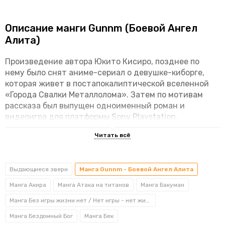
Описание манги Gunnm (Боевой Ангел
Алита)
Произведение автора Юкито Кисиро, позднее по
нему было снят аниме-сериал о девушке-киборге,
которая живет в постапокалиптической вселенной
«Города Свалки Металлолома». Затем по мотивам
рассказа был выпущен одноименный роман и
видеоигра для платформы Sony Playstation.
Действия произведения происходят в
постапокалиптическом будущем. В парящем высоко
над землей городе Тифарес живет высшая, самая
Выдающиеся звери
Манга Gunnm - Боевой Ангел Алита
развитая раса – Тифареанцы. А поверхность земли
является местом обитания отбросов общества –
Манга Акира
Манга Атака на титанов
Манга Бакуман
простых людей, не имеющих доступа в Тифарес и
Манга Без игры жизни нет / Нет игры - нет жизни
вынужденных проживать в развалинах, на свалках…
Среди людей глобально царит преступность и
Манга Бездомный Бог
Манга Бек