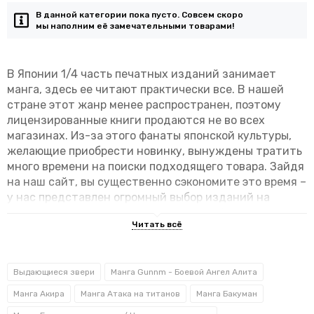
В данной категории пока пусто. Совсем скоро
мы наполним её замечательными товарами!
В Японии 1/4 часть печатных изданий занимает
манга, здесь ее читают практически все. В нашей
стране этот жанр менее распространен, поэтому
лицензированные книги продаются не во всех
магазинах. Из-за этого фанаты японской культуры,
желающие приобрести новинку, вынуждены тратить
много времени на поиски подходящего товара. Зайдя
на наш сайт, вы существенно сэкономите это время –
у нас представлен огромный выбор изданий на
русском языке: от новых произведений до классики
жанра. Любой японский комикс, включая мангу
«Соланин», можно купить недорого, оформив заказ
онлайн. В продаже исключительно
Выдающиеся звери
Манга Gunnm - Боевой Ангел Алита
сертифицированная, качественная продукция.
Манга Акира
Манга Атака на титанов
Манга Бакуман
Описание манги «Соланин»