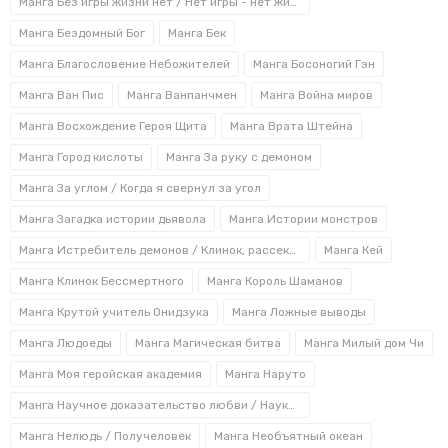
Манга Без игры жизни нет / Нет игры - нет жизни
«Соланин» - иллюстрированное произведение,
Манга Бездомный Бог
Манга Бек
автором и художником которого является Инио Асан.
Манга Благословение Небожителей
Манга Босоногий Гэн
По мотивам рассказа был создан художественный
фильм режиссером Такахиро Мики.
Манга Ван Пис
Манга Ванпанчмен
Манга Война миров
Манга Восхождение Героя Щита
Манга Врата Штейна
Пронзительная история о влюбленных Мэйко Иноэ и
Наруо Танеда, столкнувшихся со сложностями
Манга Город кислоты
Манга За руку с демоном
взрослой жизни. Наруо вынужден бросить группу, но
Манга За углом / Когда я свернул за угол
продолжает мечтать. Его девушка увольняется с
Манга Загадка истории дьявола
Манга Истории монстров
наскучившей работы, но вскоре понимает, что
полученная свобода не имеет смысла. Реалистичный,
Манга Истребитель демонов / Клинок, рассекающий демонов
Манга Кей
в некоторых местах забавный и трогательный
Манга Клинок Бессмертного
Манга Король Шаманов
рассказ о жизни взрослеющей пары. О том, что
случается, когда мы перестаем быть юными,
Манга Крутой учитель Онидзука
Манга Ложные выводы
молодыми, и входим в так называемую взрослую
Манга Людоеды
Манга Магическая битва
Манга Милый дом Чи
жизнь. Справятся ли Мэйко и Наруо с такими
Манга Моя геройская академия
Манга Наруто
испытаниями, читатели узнают из глав манги
«Соланин».
Манга Научное доказательство любви / Наука влюблена и мы докажем это
Манга Нелюдь / Получеловек
Манга Необъятный океан
Преимущества заказа манги интернет-