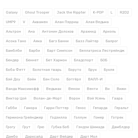
Galaxy
Ghoul Trooper
Jack the Rippter
K-POP
L
R2D2
UMP9
V
Аквамен
Алан Пэрриш
Алая Ведьма
Альтрон
Ана
Антонин Долохов
Арахнид
Ариэль
Асока Тано
Аяка
Багз Банни
Базз Лайтер
Балрог
Бамблби
Барби
Барт Симпсон
Беллатриса Лестрейндж
Бендер
Беннет
Бет Хармон
Бладспорт
БОБ
Боба Фетт
Болотная тварь
Боруто
Брук
Букля
Бэй Доу
Бэйн
Бэн Соло
Бэтгёрл
ВАЛЛ-И
Ванда Максимофф
Ведьмак
Веном
Венти
Ви
Вижн
Виктор Цой
Волан-де-Морт
Ворон
Вэй Усянь
Гаара
Габби
Гамора
Гарри Поттер
Генос
Гепарда
Геральт
Гермиона Грейнджер
Годзилла
Голлум
Гомер
Готрек
Грогу
Грут
Грю
Губка Боб
Гэндзи Шимада
Дамблдор
Дамбо
Дарксайд
Дарт Вейдер
Дарт Мол