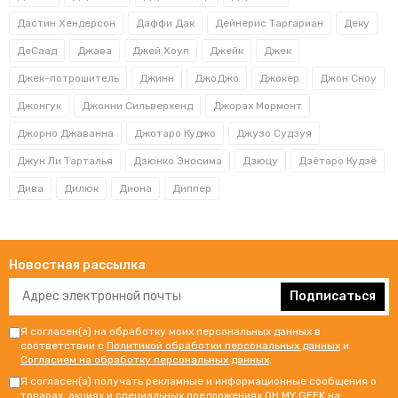
Дастин Хендерсон
Даффи Дак
Дейнерис Таргариан
Деку
ДеСаад
Джава
Джей Хоуп
Джейк
Джек
Джек-потрошитель
Джинн
ДжоДжо
Джокер
Джон Сноу
Джонгук
Джонни Сильверхенд
Джорах Мормонт
Джорно Джаванна
Джотаро Куджо
Джузо Судзуя
Джун Ли Тарталья
Дзюнко Эносима
Дзюцу
Дзётаро Кудзё
Дива
Дилюк
Диона
Диппер
Новостная рассылка
Подписаться
Я согласен(а) на обработку моих персональных данных в
соответствии с
Политикой обработки персональных данных
и
Согласием на обработку персональных данных
.
Я согласен(а) получать рекламные и информационные сообщения о
товарах, акциях и специальных предложениях OH MY GEEK на