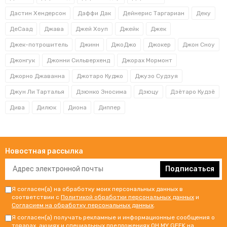
Дастин Хендерсон
Даффи Дак
Дейнерис Таргариан
Деку
ДеСаад
Джава
Джей Хоуп
Джейк
Джек
Джек-потрошитель
Джинн
ДжоДжо
Джокер
Джон Сноу
Джонгук
Джонни Сильверхенд
Джорах Мормонт
Джорно Джаванна
Джотаро Куджо
Джузо Судзуя
Джун Ли Тарталья
Дзюнко Эносима
Дзюцу
Дзётаро Кудзё
Дива
Дилюк
Диона
Диппер
Новостная рассылка
Подписаться
Я согласен(а) на обработку моих персональных данных в
соответствии с
Политикой обработки персональных данных
и
Согласием на обработку персональных данных
.
Я согласен(а) получать рекламные и информационные сообщения о
товарах, акциях и специальных предложениях OH MY GEEK на