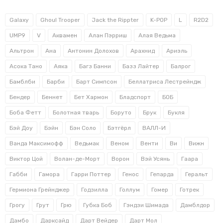
Galaxy
Ghoul Trooper
Jack the Rippter
K-POP
L
R2D2
UMP9
V
Аквамен
Алан Пэрриш
Алая Ведьма
Альтрон
Ана
Антонин Долохов
Арахнид
Ариэль
Асока Тано
Аяка
Багз Банни
Базз Лайтер
Балрог
Бамблби
Барби
Барт Симпсон
Беллатриса Лестрейндж
Бендер
Беннет
Бет Хармон
Бладспорт
БОБ
Боба Фетт
Болотная тварь
Боруто
Брук
Букля
Бэй Доу
Бэйн
Бэн Соло
Бэтгёрл
ВАЛЛ-И
Ванда Максимофф
Ведьмак
Веном
Венти
Ви
Вижн
Виктор Цой
Волан-де-Морт
Ворон
Вэй Усянь
Гаара
Габби
Гамора
Гарри Поттер
Генос
Гепарда
Геральт
Гермиона Грейнджер
Годзилла
Голлум
Гомер
Готрек
Грогу
Грут
Грю
Губка Боб
Гэндзи Шимада
Дамблдор
Дамбо
Дарксайд
Дарт Вейдер
Дарт Мол