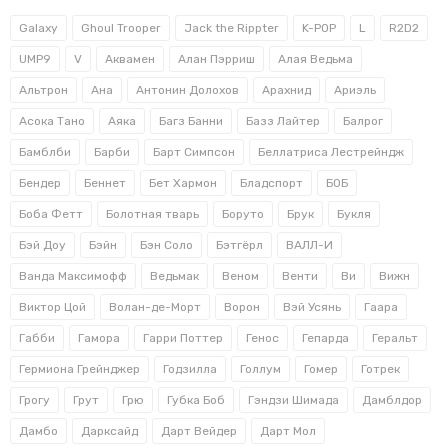
Galaxy
Ghoul Trooper
Jack the Rippter
K-POP
L
R2D2
UMP9
V
Аквамен
Алан Пэрриш
Алая Ведьма
Альтрон
Ана
Антонин Долохов
Арахнид
Ариэль
Асока Тано
Аяка
Багз Банни
Базз Лайтер
Балрог
Бамблби
Барби
Барт Симпсон
Беллатриса Лестрейндж
Бендер
Беннет
Бет Хармон
Бладспорт
БОБ
Боба Фетт
Болотная тварь
Боруто
Брук
Букля
Бэй Доу
Бэйн
Бэн Соло
Бэтгёрл
ВАЛЛ-И
Ванда Максимофф
Ведьмак
Веном
Венти
Ви
Вижн
Виктор Цой
Волан-де-Морт
Ворон
Вэй Усянь
Гаара
Габби
Гамора
Гарри Поттер
Генос
Гепарда
Геральт
Гермиона Грейнджер
Годзилла
Голлум
Гомер
Готрек
Грогу
Грут
Грю
Губка Боб
Гэндзи Шимада
Дамблдор
Дамбо
Дарксайд
Дарт Вейдер
Дарт Мол