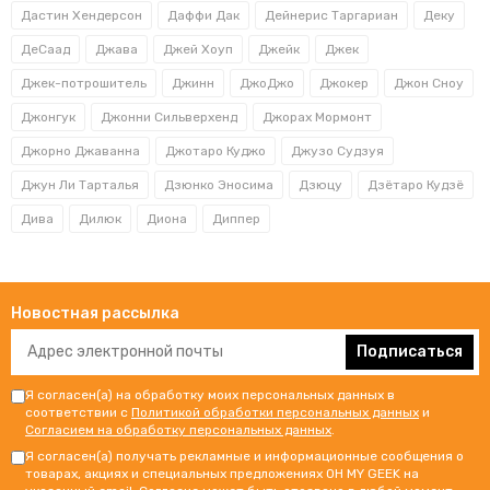
Дастин Хендерсон
Даффи Дак
Дейнерис Таргариан
Деку
ДеСаад
Джава
Джей Хоуп
Джейк
Джек
Джек-потрошитель
Джинн
ДжоДжо
Джокер
Джон Сноу
Джонгук
Джонни Сильверхенд
Джорах Мормонт
Джорно Джаванна
Джотаро Куджо
Джузо Судзуя
Джун Ли Тарталья
Дзюнко Эносима
Дзюцу
Дзётаро Кудзё
Дива
Дилюк
Диона
Диппер
Новостная рассылка
Подписаться
Я согласен(а) на обработку моих персональных данных в
соответствии с
Политикой обработки персональных данных
и
Согласием на обработку персональных данных
.
Я согласен(а) получать рекламные и информационные сообщения о
товарах, акциях и специальных предложениях OH MY GEEK на